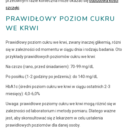
przeciwnym razie konieczna może okazać się
odbudowa kości
szczęki
.
PRAWIDŁOWY POZIOM CUKRU
WE KRWI
Prawidłowy poziom cukru we krwi, zwany inaczej glikemią, różni
się w zależności od momentu w ciągu dnia i rodzaju badania. Oto
przykłady prawidłowych poziomów cukru we krwi:
Na czczo (rano, przed śniadaniem): 70-99 mg/dL
Po posiłku (1-2 godziny po jedzeniu): do 140 mg/dL
HbA1c (średni poziom cukru we krwi w ciągu ostatnich 2-3
miesięcy): 4,0-6,0%
Uwaga: prawidłowe poziomy cukru we krwi mogą różnić się w
zależności od laboratorium i metody pomiaru. Dlatego ważne
jest, aby skonsultować się z lekarzem w celu ustalenia
prawidłowych poziomów dla danej osoby.