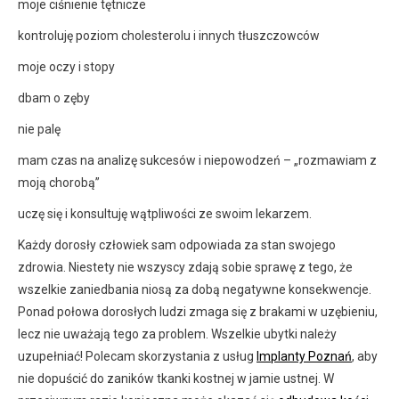
moje ciśnienie tętnicze
kontroluję poziom cholesterolu i innych tłuszczowców
moje oczy i stopy
dbam o zęby
nie palę
mam czas na analizę sukcesów i niepowodzeń – „rozmawiam z
moją chorobą”
uczę się i konsultuję wątpliwości ze swoim lekarzem.
Każdy dorosły człowiek sam odpowiada za stan swojego
zdrowia. Niestety nie wszyscy zdają sobie sprawę z tego, że
wszelkie zaniedbania niosą za dobą negatywne konsekwencje.
Ponad połowa dorosłych ludzi zmaga się z brakami w uzębieniu,
lecz nie uważają tego za problem. Wszelkie ubytki należy
uzupełniać! Polecam skorzystania z usług
Implanty Poznań
, aby
nie dopuścić do zaników tkanki kostnej w jamie ustnej. W