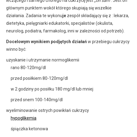
leczącego i samego chorego na cukrzycę jest
„on sam”
. Jest on
głównym punktem wokół którego skupiają się wszelkie
działania. Zadania te wykonu
je
zespół składający się z : lekarza,
dietetyka, pielęgniarki edukatorki, specjalistów (okulista,
neurolog, podiatra, farmakolog, inni w zależności od potrzeb).
Docelowym wynikiem podjętych działań
w przebiegu cukrzycy
winno być:
uzyskanie i utrzymanie normoglikemii
rano 80-120mg/dl
przed posiłkiem 80-120mg/dl
w 2 godziny po posiłku 180 mg/dl lub mniej
przed snem 100-140mg/dl
wyeliminowanie ostrych powikłań cukrzycy
hypoglikemia
śpiączka ketonowa