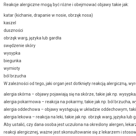
Reakcje alergiczne mogą być różne i obejmować objawy takie jak:
katar (kichanie, drapanie w nosie, obrzęk nosa)
kaszel
duszności
obrzęk warg, języka lub gardła
swędzenie skóry
wysypka
biegunka
wymioty
ból brzucha
W zależności od tego, jaki organ jest dotknięty reakcją alergiczną, wyró
alergia skórna – objawy pojawiają się na skórze, takie jak np. wysyp
alergia pokarmowa – reakcja na pokarmy, takie jak np. ból brzucha, 
alergia oddechowa – objawy występują w układzie oddechowym, takie 
alergia lekowa – reakcja na leki, takie jak np. obrzęk warg, języka lub 
Aby ustalić, czy dana osoba jest uczulona na określony alergen, lek
reakcji alergicznej, ważne jest skonsultowanie się z lekarzem i stoso