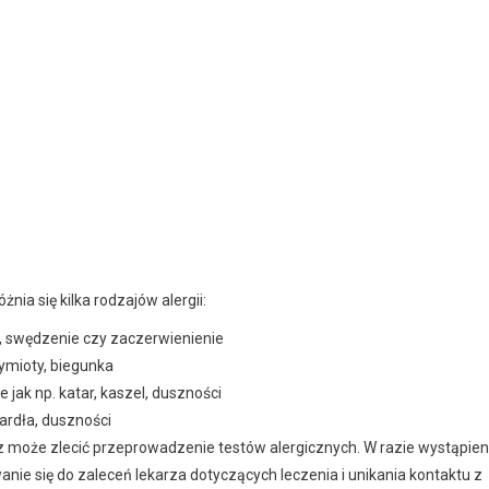
żnia się kilka rodzajów alergii:
ka, swędzenie czy zaczerwienienie
wymioty, biegunka
jak np. katar, kaszel, duszności
gardła, duszności
arz może zlecić przeprowadzenie testów alergicznych. W razie wystąpien
wanie się do zaleceń lekarza dotyczących leczenia i unikania kontaktu z