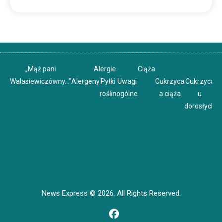
„Mąż pani
Alergie
Ciąża
Walasiewiczówny…”
Alergeny
Pyłki
Uwagi
Cukrzyca
Cukrzyca
C
roślin
ogólne
a ciąża
u
u
dorosłych
News Express © 2026. All Rights Reserved.