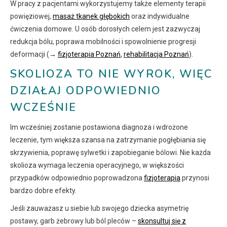
W pracy z pacjentami wykorzystujemy także elementy terapii
powięziowej,
masaż tkanek głębokich
oraz indywidualne
ćwiczenia domowe. U osób dorosłych celem jest zazwyczaj
redukcja bólu, poprawa mobilności i spowolnienie progresji
deformacji (→
fizjoterapia Poznań
,
rehabilitacja Poznań
).
SKOLIOZA TO NIE WYROK, WIĘC
DZIAŁAJ ODPOWIEDNIO
WCZEŚNIE
Im wcześniej zostanie postawiona diagnoza i wdrożone
leczenie, tym większa szansa na zatrzymanie pogłębiania się
skrzywienia, poprawę sylwetki i zapobieganie bólowi. Nie każda
skolioza wymaga leczenia operacyjnego, w większości
przypadków odpowiednio poprowadzona
fizjoterapia
przynosi
bardzo dobre efekty.
Jeśli zauważasz u siebie lub swojego dziecka asymetrię
postawy, garb żebrowy lub ból pleców –
skonsultuj się z