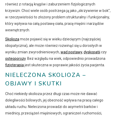
również z rotacją kręgów i zaburzeniem fizjologicznych
krzywizn. Choć wiele osób postrzega ją jako „skrzywienie w bok”,
w rzeczywistości to złożony problem strukturalny i funkcjonalny,
który wpływa na całą postawę ciała, pracę mięśni i narządów
wewnętrznych.
Skolioza
może pojawić się w wieku dziecięcym (najczęściej
idiopatyczna), ale może również rozwinąć się u dorosłych w
wyniku zmian zwyrodnieniowych,
wad postawy
,
dyskopatii
czy
osteoporozy
. Bez względu na wiek, odpowiednio prowadzona
fizjoterapia
jest skuteczna w poprawie jakości życia pacjenta.
NIELECZONA SKOLIOZA –
OBJAWY I SKUTKI
Choć niekiedy skolioza przez długi czas może nie dawać
dolegliwości bólowych, jej obecność wpływa na pracę całego
układu ruchu. Nieleczona prowadzi do asymetrii barków i
miednicy, przeciążeń mięśniowych, ograniczeń ruchomości,