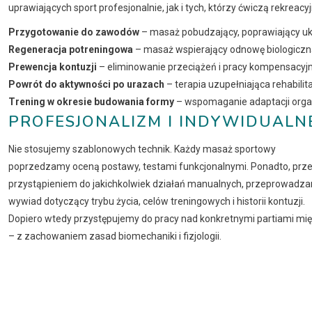
uprawiających sport profesjonalnie, jak i tych, którzy ćwiczą rekreac
Przygotowanie do zawodów
– masaż pobudzający, poprawiający ukr
Regeneracja potreningowa
– masaż wspierający odnowę biologiczną
Prewencja kontuzji
– eliminowanie przeciążeń i pracy kompensacyjn
Powrót do aktywności po urazach
– terapia uzupełniająca rehabilit
Trening w okresie budowania formy
– wspomaganie adaptacji orga
PROFESJONALIZM I INDYWIDUALN
Nie stosujemy szablonowych technik. Każdy masaż sportowy
poprzedzamy oceną postawy, testami funkcjonalnymi. Ponadto, prz
przystąpieniem do jakichkolwiek działań manualnych, przeprowadz
wywiad dotyczący trybu życia, celów treningowych i historii kontuzji.
Dopiero wtedy przystępujemy do pracy nad konkretnymi partiami mię
– z zachowaniem zasad biomechaniki i fizjologii.