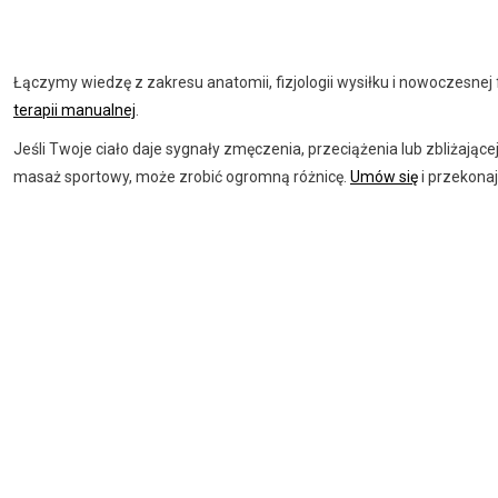
Łączymy wiedzę z zakresu anatomii, fizjologii wysiłku i nowoczesne
terapii manualnej
.
Jeśli Twoje ciało daje sygnały zmęczenia, przeciążenia lub zbliżając
masaż sportowy, może zrobić ogromną różnicę.
Umów się
i przekonaj