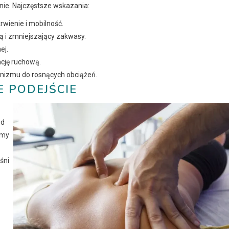
yjnie. Najczęstsze wskazania:
wienie i mobilność.
 i zmniejszający zakwasy.
ej.
ację ruchową.
nizmu do rosnących obciążeń.
E PODEJŚCIE
ed
amy
śni