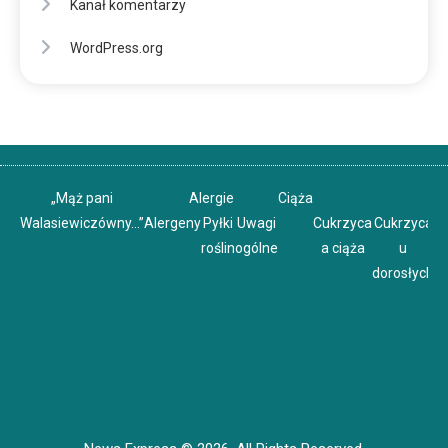
Kanał komentarzy
WordPress.org
„Mąż pani
Alergie
Ciąża
Walasiewiczówny…”
Alergeny
Pyłki
Uwagi
Cukrzyca
Cukrzyca
C
roślin
ogólne
a ciąża
u
u
dorosłych