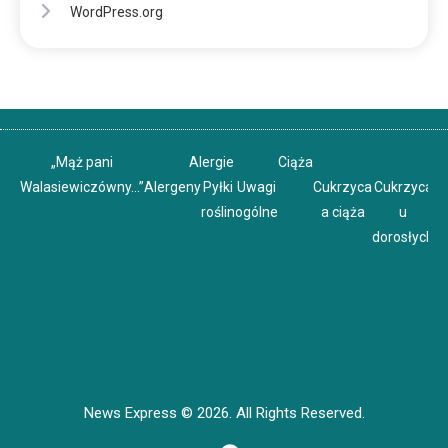
WordPress.org
„Mąż pani
Alergie
Ciąża
Walasiewiczówny…”
Alergeny
Pyłki
Uwagi
Cukrzyca
Cukrzyca
C
roślin
ogólne
a ciąża
u
u
dorosłych
News Express © 2026. All Rights Reserved.