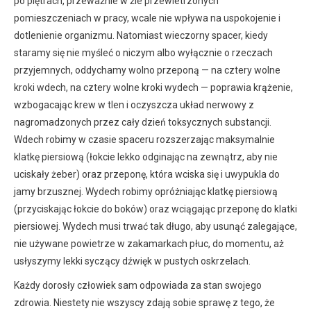
po piętrach, przeważnie w źle przewietrzonych
pomieszczeniach w pracy, wcale nie wpływa na uspokojenie i
dotlenienie organizmu. Natomiast wieczorny spacer, kiedy
staramy się nie myśleć o niczym albo wyłącznie o rzeczach
przyjemnych, oddychamy wolno przeponą — na cztery wolne
kroki wdech, na cztery wolne kroki wydech — poprawia krążenie,
wzbogacając krew w tlen i oczyszcza układ nerwowy z
nagromadzonych przez cały dzień toksycznych substancji.
Wdech robimy w czasie spaceru rozszerzając maksymalnie
klatkę piersiową (łokcie lekko odginając na zewnątrz, aby nie
uciskały żeber) oraz przeponę, która wciska się i uwypukla do
jamy brzusznej. Wydech robimy opróżniając klatkę piersiową
(przyciskając łokcie do boków) oraz wciągając przeponę do klatki
piersiowej. Wydech musi trwać tak długo, aby usunąć zalegające,
nie używane powietrze w zakamarkach płuc, do momentu, aż
usłyszymy lekki syczący dźwięk w pustych oskrzelach.
Każdy dorosły człowiek sam odpowiada za stan swojego
zdrowia. Niestety nie wszyscy zdają sobie sprawę z tego, że