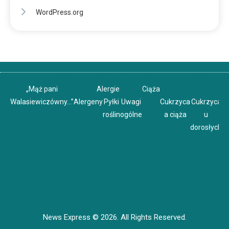
WordPress.org
„Mąż pani
Alergie
Ciąża
Walasiewiczówny…”
Alergeny
Pyłki
Uwagi
Cukrzyca
Cukrzyca
C
roślin
ogólne
a ciąża
u
u
dorosłych
News Express © 2026. All Rights Reserved.