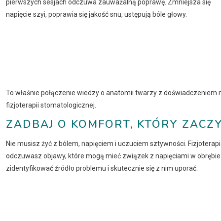
pierwszych sesjach odczuwa zauważalną poprawę. Zmniejsza się
napięcie szyi, poprawia się jakość snu, ustępują bóle głowy.
To właśnie połączenie wiedzy o anatomii twarzy z doświadczeniem 
fizjoterapii stomatologicznej.
ZADBAJ O KOMFORT, KTÓRY ZACZY
Nie musisz żyć z bólem, napięciem i uczuciem sztywności. Fizjoterap
odczuwasz objawy, które mogą mieć związek z napięciami w obrębi
zidentyfikować źródło problemu i skutecznie się z nim uporać.