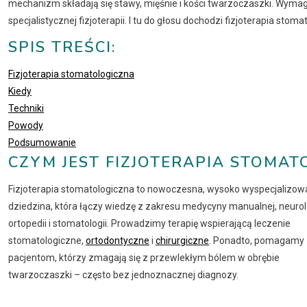
mechanizm składają się stawy, mięśnie i kości twarzoczaszki. Wyma
specjalistycznej fizjoterapii. I tu do głosu dochodzi fizjoterapia stoma
SPIS TREŚCI:
Fizjoterapia stomatologiczna
Kiedy
Techniki
Powody
Podsumowanie
CZYM JEST FIZJOTERAPIA STOMAT
Fizjoterapia stomatologiczna to nowoczesna, wysoko wyspecjalizo
dziedzina, która łączy wiedzę z zakresu medycyny manualnej, neurolo
ortopedii i stomatologii. Prowadzimy terapię wspierającą leczenie
stomatologiczne,
ortodontyczne
i
chirurgiczne
. Ponadto, pomagamy
pacjentom, którzy zmagają się z przewlekłym bólem w obrębie
twarzoczaszki – często bez jednoznacznej diagnozy.