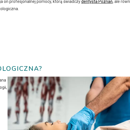
ga on profesjonalnej pomocy, którą świadczy
dentysta Poznań
, ale równ
tologiczna.
OLOGICZNA?
wana
gii,