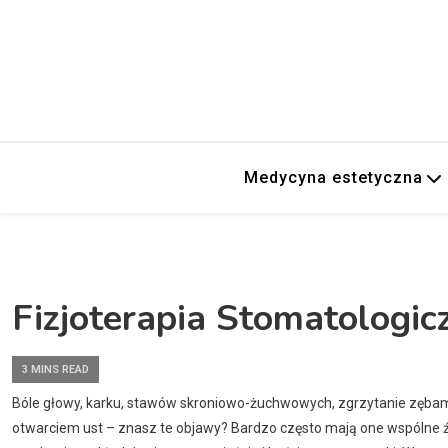
Medycyna estetyczna
Fizjoterapia Stomatologic
3 MINS READ
Bóle głowy, karku, stawów skroniowo-żuchwowych, zgrzytanie zębami,
otwarciem ust – znasz te objawy? Bardzo często mają one wspólne ź