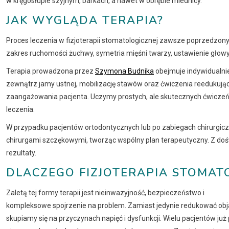
w kręgosłupie szyjnym, barkach, a nawet w obrębie miednicy.
JAK WYGLĄDA TERAPIA?
Proces leczenia w fizjoterapii stomatologicznej zawsze poprzedzo
zakres ruchomości żuchwy, symetria mięśni twarzy, ustawienie głowy, 
Terapia prowadzona przez
Szymona Budnika
obejmuje indywidualni
zewnątrz jamy ustnej, mobilizację stawów oraz ćwiczenia reedukują
zaangażowania pacjenta. Uczymy prostych, ale skutecznych ćwiczeń
leczenia.
W przypadku pacjentów ortodontycznych lub po zabiegach chirurgicz
chirurgami szczękowymi, tworząc wspólny plan terapeutyczny. Z doś
rezultaty.
DLACZEGO FIZJOTERAPIA STOMAT
Zaletą tej formy terapii jest nieinwazyjność, bezpieczeństwo i
kompleksowe spojrzenie na problem. Zamiast jedynie redukować obj
skupiamy się na przyczynach napięć i dysfunkcji. Wielu pacjentów już