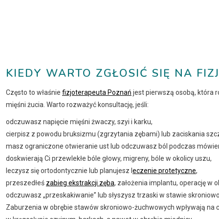
KIEDY WARTO ZGŁOSIĆ SIĘ NA FI
Często to właśnie
fizjoterapeuta Poznań
jest pierwszą osobą, która
mięśni żucia. Warto rozważyć konsultację, jeśli:
odczuwasz napięcie mięśni żwaczy, szyi i karku,
cierpisz z powodu bruksizmu (zgrzytania zębami) lub zaciskania szcz
masz ograniczone otwieranie ust lub odczuwasz ból podczas mówieni
doskwierają Ci przewlekłe bóle głowy, migreny, bóle w okolicy uszu,
leczysz się ortodontycznie lub planujesz l
eczenie protetyczne
,
przeszedłeś
zabieg ekstrakcji zęba
, założenia implantu, operację w 
odczuwasz „przeskakiwanie” lub słyszysz trzaski w stawie skroni
Zaburzenia w obrębie stawów skroniowo-żuchwowych wpływają na c