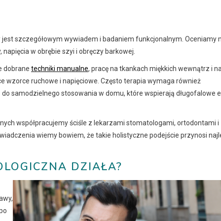
ny jest szczegółowym wywiadem i badaniem funkcjonalnym. Oceniamy m
napięcia w obrębie szyi i obręczy barkowej.
e dobrane
techniki manualne
, pracę na tkankach miękkich wewnątrz i n
ce wzorce ruchowe i napięciowe. Często terapia wymaga również
 do samodzielnego stosowania w domu, które wspierają długofalowe e
nych współpracujemy ściśle z lekarzami stomatologami, ortodontami i
wiadczenia wiemy bowiem, że takie holistyczne podejście przynosi naj
OLOGICZNA DZIAŁA?
awy,
 po