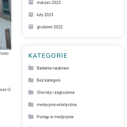
marzec 2023
luty 2023
grudzień 2022
ności
KATEGORIE
Badania naukowe
Bez kategorii
może Ci
Choroby i zagrożenia
medycyna estetyczna
Postęp w medycynie