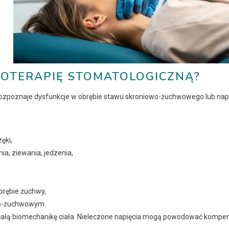
ZJOTERAPIĘ STOMATOLOGICZNĄ?
 rozpoznaje dysfunkcje w obrębie stawu skroniowo-żuchwowego lub nap
ęki,
a, ziewania, jedzenia,
obrębie żuchwy,
owo-żuchwowym.
ałą biomechanikę ciała. Nieleczone napięcia mogą powodować kompe