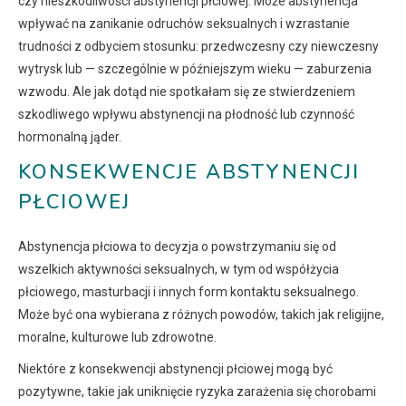
czy nieszkodliwości abstynencji płciowej. Może abstynencja
wpływać na zanikanie odruchów seksualnych i wzrastanie
trudności z odbyciem stosunku: przedwczesny czy niewczesny
wytrysk lub — szczególnie w późniejszym wieku — zaburzenia
wzwodu. Ale jak dotąd nie spotkałam się ze stwierdzeniem
szkodliwego wpływu abstynencji na płodność lub czynność
hormonalną jąder.
KONSEKWENCJE ABSTYNENCJI
PŁCIOWEJ
Abstynencja płciowa to decyzja o powstrzymaniu się od
wszelkich aktywności seksualnych, w tym od współżycia
płciowego, masturbacji i innych form kontaktu seksualnego.
Może być ona wybierana z różnych powodów, takich jak religijne,
moralne, kulturowe lub zdrowotne.
Niektóre z konsekwencji abstynencji płciowej mogą być
pozytywne, takie jak uniknięcie ryzyka zarażenia się chorobami