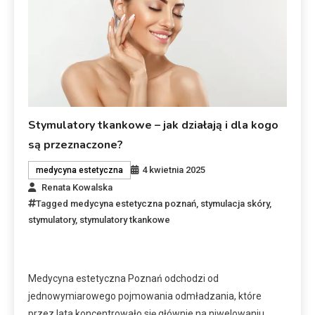
Stymulatory tkankowe – jak działają i dla kogo
są przeznaczone?
4 kwietnia 2025
medycyna estetyczna
Renata Kowalska
Tagged
medycyna estetyczna poznań
,
stymulacja skóry
,
stymulatory
,
stymulatory tkankowe
Medycyna estetyczna Poznań odchodzi od
jednowymiarowego pojmowania odmładzania, które
przez lata koncentrowało się głównie na niwelowaniu