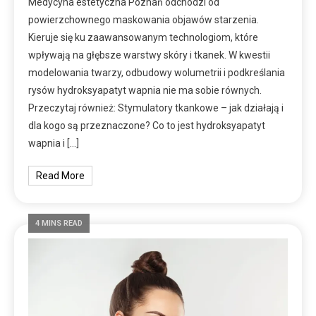
Medycyna estetyczna Poznań odchodzi od
powierzchownego maskowania objawów starzenia.
Kieruje się ku zaawansowanym technologiom, które
wpływają na głębsze warstwy skóry i tkanek. W kwestii
modelowania twarzy, odbudowy wolumetrii i podkreślania
rysów hydroksyapatyt wapnia nie ma sobie równych.
Przeczytaj również: Stymulatory tkankowe – jak działają i
dla kogo są przeznaczone? Co to jest hydroksyapatyt
wapnia i […]
Read More
4 MINS READ