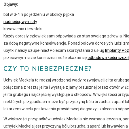
Objawy:
ból w 3-4 h po jedzeniu w okolicy pępka
nudności, wymioty
krwawienia i krwotoki.
Każdy dorosły człowiek sam odpowiada za stan swojego zdrowia. Nies
za dobą negatywne konsekwencje. Ponad połowa dorosłych ludzi zmag
ubytki należy uzupełniać! Polecam skorzystania z usług
Implanty Po
przeciwnym razie konieczna może okazać się
odbudowa kości szczę
CZY TO NIEBEZPIECZNE?
Uchyłek Meckela to rodzaj wrodzonej wady rozwojowej jelita grubego. 
połączona z resztą jelita i wystaje z jamy brzusznej przez otwór w
jelita grubego i najczęściej występuje u chłopców. W większości prz
niektórych przypadkach może być przyczyną bólu brzucha, zaparć lub 
lekarzem w celu postawienia prawidłowej diagnozy i zalecenia odpow
W większości przypadków uchyłek Meckela nie wymaga leczenia, ponie
uchyłek Meckela jest przyczyną bólu brzucha, zaparć lub krwawienia z