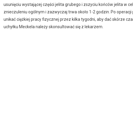
usunięciu wystającej części jelita grubego i zszyciu końców jelita 
znieczuleniu ogólnym i zazwyczaj trwa około 1-2 godzin. Po operacji 
unikać ciężkiej pracy fizycznej przez kilka tygodni, aby dać skórze cz
uchyłku Meckela należy skonsultować się z lekarzem.