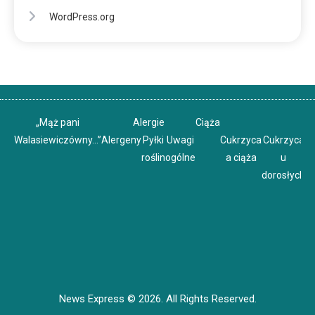
WordPress.org
„Mąż pani
Alergie
Ciąża
Walasiewiczówny…”
Alergeny
Pyłki
Uwagi
Cukrzyca
Cukrzyca
C
roślin
ogólne
a ciąża
u
u
dorosłych
News Express © 2026. All Rights Reserved.