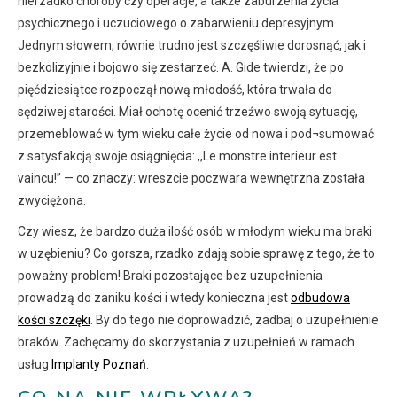
nierzadko choroby czy operacje, a także zaburzenia życia
psychicznego i uczuciowego o zabarwieniu depresyjnym.
Jednym słowem, równie trudno jest szczęśliwie dorosnąć, jak i
bezkolizyjnie i bojowo się zestarzeć. A. Gide twierdzi, że po
pięćdziesiątce rozpoczął nową młodość, która trwała do
sędziwej starości. Miał ochotę ocenić trzeźwo swoją sytuację,
przemeblować w tym wieku całe życie od nowa i pod¬sumować
z satysfakcją swoje osiągnięcia: ,,Le monstre interieur est
vaincu!” — co znaczy: wreszcie poczwara wewnętrzna została
zwyciężona.
Czy wiesz, że bardzo duża ilość osób w młodym wieku ma braki
w uzębieniu? Co gorsza, rzadko zdają sobie sprawę z tego, że to
poważny problem! Braki pozostające bez uzupełnienia
prowadzą do zaniku kości i wtedy konieczna jest
odbudowa
kości szczęki
. By do tego nie doprowadzić, zadbaj o uzupełnienie
braków. Zachęcamy do skorzystania z uzupełnień w ramach
usług
Implanty Poznań
.