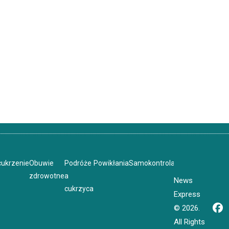
cukrzenie
Obuwie
Podróże
Powikłania
Samokontrola
Sport
Stres
Tarcz
zdrowotne
a
News
cukrzyca
Express
© 2026.
All Rights