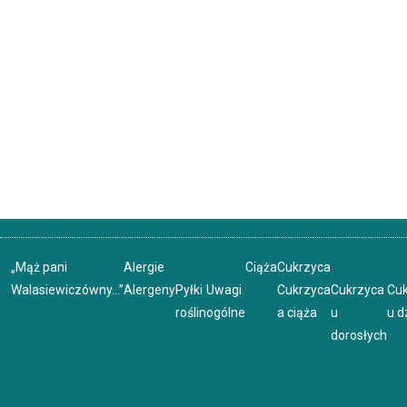
„Mąż pani
Alergie
Ciąża
Cukrzyca
Walasiewiczówny…”
Alergeny
Pyłki
Uwagi
Cukrzyca
Cukrzyca
Cu
roślin
ogólne
a ciąża
u
u d
dorosłych