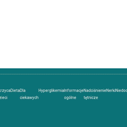
krzyca
Dieta
Dla
Hyperglikemia
Informacje
Nadciśnienie
Nerki
Niedo
zieci
ciekawych
ogólne
tętnicze