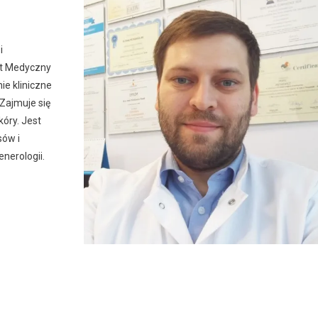
i
tet Medyczny
ie kliniczne
 Zajmuje się
óry. Jest
sów i
enerologii.