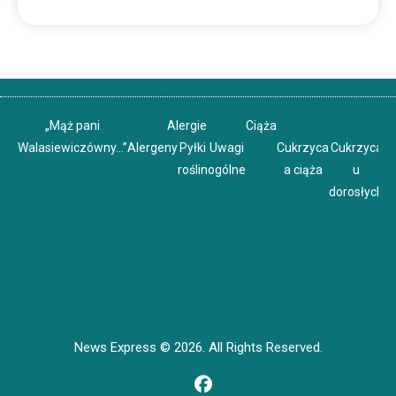
„Mąż pani
Alergie
Ciąża
Walasiewiczówny…”
Alergeny
Pyłki
Uwagi
Cukrzyca
Cukrzyca
C
roślin
ogólne
a ciąża
u
u
dorosłych
News Express © 2026. All Rights Reserved.