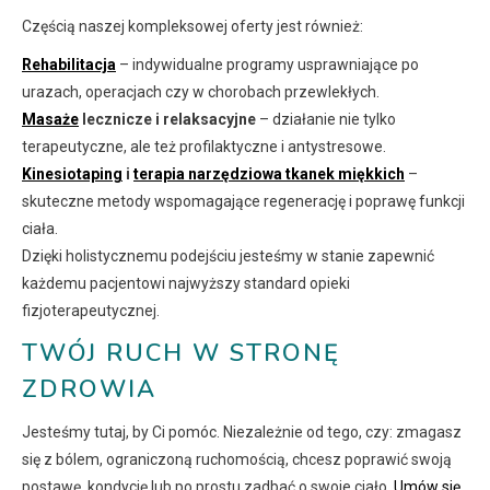
Częścią naszej kompleksowej oferty jest również:
Rehabilitacja
– indywidualne programy usprawniające po
urazach, operacjach czy w chorobach przewlekłych.
Masaże
lecznicze i relaksacyjne
– działanie nie tylko
terapeutyczne, ale też profilaktyczne i antystresowe.
Kinesiotaping
i
terapia narzędziowa tkanek miękkich
–
skuteczne metody wspomagające regenerację i poprawę funkcji
ciała.
Dzięki holistycznemu podejściu jesteśmy w stanie zapewnić
każdemu pacjentowi najwyższy standard opieki
fizjoterapeutycznej.
TWÓJ RUCH W STRONĘ
ZDROWIA
Jesteśmy tutaj, by Ci pomóc. Niezależnie od tego, czy: zmagasz
się z bólem, ograniczoną ruchomością, chcesz poprawić swoją
postawę, kondycję lub po prostu zadbać o swoje ciało.
Umów się