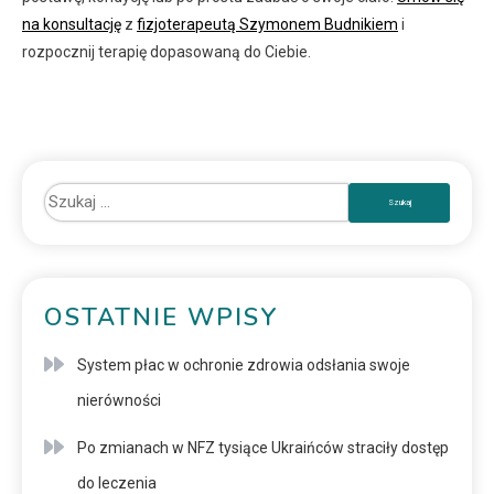
na konsultację
z
fizjoterapeutą Szymonem Budnikiem
i
rozpocznij terapię dopasowaną do Ciebie.
OSTATNIE WPISY
System płac w ochronie zdrowia odsłania swoje
nierówności
Po zmianach w NFZ tysiące Ukraińców straciły dostęp
do leczenia