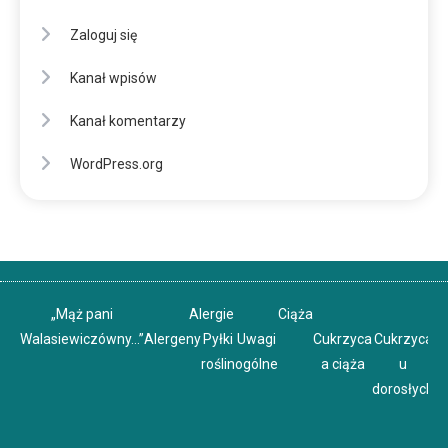
Zaloguj się
Kanał wpisów
Kanał komentarzy
WordPress.org
„Mąż pani
Alergie
Ciąża
Walasiewiczówny…”
Alergeny
Pyłki
Uwagi
Cukrzyca
Cukrzyca
C
roślin
ogólne
a ciąża
u
u
dorosłych