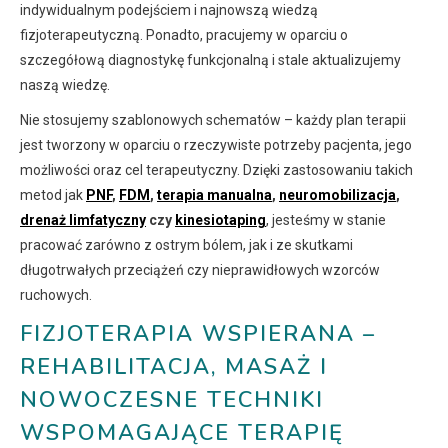
indywidualnym podejściem i najnowszą wiedzą
fizjoterapeutyczną. Ponadto, pracujemy w oparciu o
szczegółową diagnostykę funkcjonalną i stale aktualizujemy
naszą wiedzę.
Nie stosujemy szablonowych schematów – każdy plan terapii
jest tworzony w oparciu o rzeczywiste potrzeby pacjenta, jego
możliwości oraz cel terapeutyczny. Dzięki zastosowaniu takich
metod jak
PNF
,
FDM
,
terapia manualna
,
neuromobilizacja
,
drenaż limfatyczny
czy
kinesiotaping
, jesteśmy w stanie
pracować zarówno z ostrym bólem, jak i ze skutkami
długotrwałych przeciążeń czy nieprawidłowych wzorców
ruchowych.
FIZJOTERAPIA WSPIERANA –
REHABILITACJA, MASAŻ I
NOWOCZESNE TECHNIKI
WSPOMAGAJĄCE TERAPIĘ