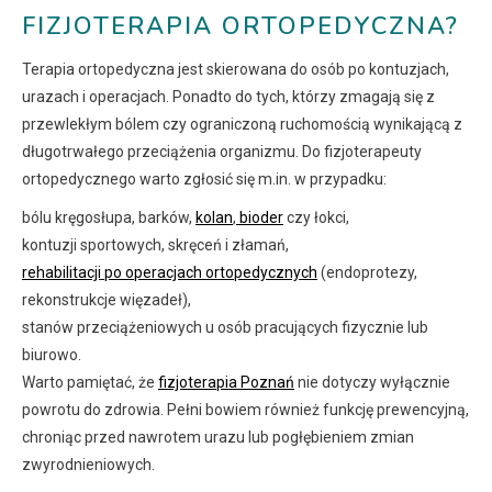
FIZJOTERAPIA ORTOPEDYCZNA?
Terapia ortopedyczna jest skierowana do osób po kontuzjach,
urazach i operacjach. Ponadto do tych, którzy zmagają się z
przewlekłym bólem czy ograniczoną ruchomością wynikającą z
długotrwałego przeciążenia organizmu. Do fizjoterapeuty
ortopedycznego warto zgłosić się m.in. w przypadku:
bólu kręgosłupa, barków,
kolan
,
bioder
czy łokci,
kontuzji sportowych, skręceń i złamań,
rehabilitacji po operacjach ortopedycznych
(endoprotezy,
rekonstrukcje więzadeł),
stanów przeciążeniowych u osób pracujących fizycznie lub
biurowo.
Warto pamiętać, że
fizjoterapia Poznań
nie dotyczy wyłącznie
powrotu do zdrowia. Pełni bowiem również funkcję prewencyjną,
chroniąc przed nawrotem urazu lub pogłębieniem zmian
zwyrodnieniowych.