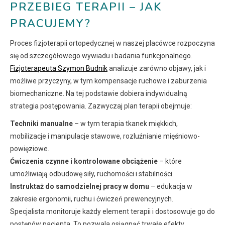
PRZEBIEG TERAPII – JAK
PRACUJEMY?
Proces fizjoterapii ortopedycznej w naszej placówce rozpoczyna
się od szczegółowego wywiadu i badania funkcjonalnego.
Fizjoterapeuta Szymon Budnik
analizuje zarówno objawy, jak i
możliwe przyczyny, w tym kompensacje ruchowe i zaburzenia
biomechaniczne. Na tej podstawie dobiera indywidualną
strategia postępowania. Zazwyczaj plan terapii obejmuje:
Techniki manualne
– w tym terapia tkanek miękkich,
mobilizacje i manipulacje stawowe, rozluźnianie mięśniowo-
powięziowe.
Ćwiczenia czynne i kontrolowane obciążenie
– które
umożliwiają odbudowę siły, ruchomości i stabilności.
Instruktaż do samodzielnej pracy w domu
– edukacja w
zakresie ergonomii, ruchu i ćwiczeń prewencyjnych.
Specjalista monitoruje każdy element terapii i dostosowuje go do
postępów pacjenta. To pozwala osiągnąć trwałe efekty.