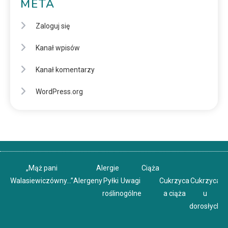
META
Zaloguj się
Kanał wpisów
Kanał komentarzy
WordPress.org
„Mąż pani
Alergie
Ciąża
Walasiewiczówny…”
Alergeny
Pyłki
Uwagi
Cukrzyca
Cukrzyca
C
roślin
ogólne
a ciąża
u
u
dorosłych