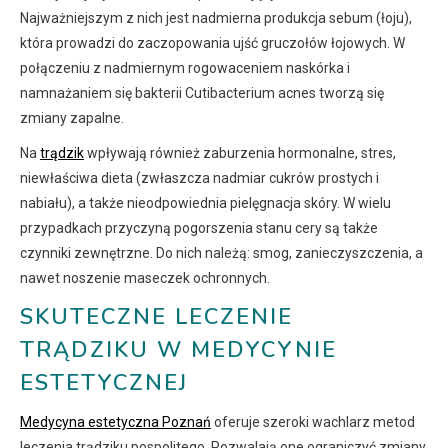
Najważniejszym z nich jest nadmierna produkcja sebum (łoju),
która prowadzi do zaczopowania ujść gruczołów łojowych. W
połączeniu z nadmiernym rogowaceniem naskórka i
namnażaniem się bakterii Cutibacterium acnes tworzą się
zmiany zapalne.
Na
trądzik
wpływają również zaburzenia hormonalne, stres,
niewłaściwa dieta (zwłaszcza nadmiar cukrów prostych i
nabiału), a także nieodpowiednia pielęgnacja skóry. W wielu
przypadkach przyczyną pogorszenia stanu cery są także
czynniki zewnętrzne. Do nich należą: smog, zanieczyszczenia, a
nawet noszenie maseczek ochronnych.
SKUTECZNE LECZENIE
TRĄDZIKU W MEDYCYNIE
ESTETYCZNEJ
Medycyna estetyczna Poznań
oferuje szeroki wachlarz metod
leczenia trądziku pospolitego. Pozwalają one ograniczyć zmiany