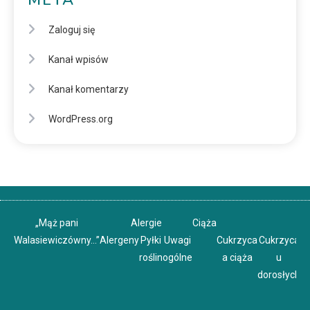
META
Zaloguj się
Kanał wpisów
Kanał komentarzy
WordPress.org
„Mąż pani
Alergie
Ciąża
Walasiewiczówny…”
Alergeny
Pyłki
Uwagi
Cukrzyca
Cukrzyca
C
roślin
ogólne
a ciąża
u
u
dorosłych