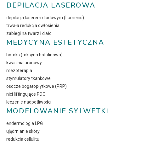
DEPILACJA LASEROWA
depilacja laserem diodowym (Lumenis)
trwała redukcja owłosienia
zabiegi na twarz i ciało
MEDYCYNA ESTETYCZNA
botoks (toksyna botulinowa)
kwas hialuronowy
mezoterapia
stymulatory tkankowe
osocze bogatopłytkowe (PRP)
nici liftingujące PDO
leczenie nadpotliwości
MODELOWANIE SYLWETKI
endermologia LPG
ujędrnianie skóry
redukcja cellulitu