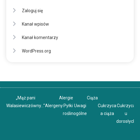
Zaloguj się
Kanał wpisów
Kanał komentarzy
WordPress.org
„Mąż pani
Alergie
Ciąża
Walasiewiczówny…”
Alergeny
Pyłki
Uwagi
Cukrzyca
Cukrzyca
C
roślin
ogólne
a ciąża
u
u
dorosłych