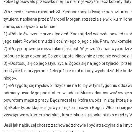
kobiet głosowało przeciwko niej! To nie męż¬czyźni, lecz kobiety d
W sześćdziesięciu miastach St. Zjednoczonych tysiące pań szturmują
tytułem, napisana przez Marobel Morgan, rozeszła się w kilku milion
samo, co usłyszeć na kursie:
1) «Rób to ćwiczenie przez tydzień. Zacznij dziś wieczór: powiedz so
jego zalet. Powiedz mu dziś coś miłego o jego ciele. Praw mu komplem
2) «Przyjmuj swego męża takim, jaki jest. Większość z nas wychodz
próbując tego dokonać. Co za głupota! Nigdy nic z tego nie wychodzi. M
3) «Dostosuj się do jego stylu życia. Zgódź się na jego przyjaciół, prz
mu życie tak przyjemne, żeby już nie miał ochoty wychodzić. Nie budź w
niego».
4) «Przygotuj się myślowo i fizycznie na to, by w tym tygodniu oddawa
odmiany uwiedź go pod stołem w jadalni. Musisz dostosować swoje st
powrotem męża z pracy. Bądź raczej tą, która uwodzi, niż tą, którą si
5) «Kobiety, poddajcie się swym mężom niczym Bogu!» Włos mi się je
zwycięstwa w kameralnej skali, które lokują się spokojniutko między W
Jeśli jak najdłużej chcesz zachować zdrowie i być atrakcyjna dla inny