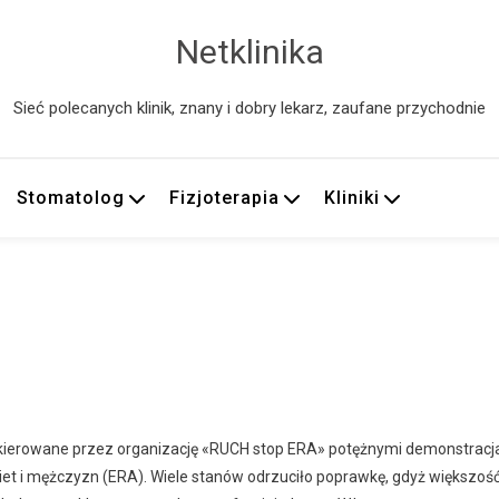
Netklinika
Sieć polecanych klinik, znany i dobry lekarz, zaufane przychodnie
Stomatolog
Fizjoterapia
Kliniki
) kierowane przez organizację «RUCH stop ERA» potężnymi demonstracj
et i mężczyzn (ERA). Wiele stanów odrzuciło poprawkę, gdyż większoś