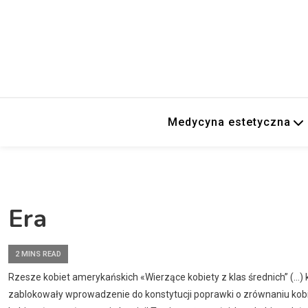
Medycyna estetyczna
Era
2 MINS READ
Rzesze kobiet amerykańskich «Wierzące kobiety z klas średnich” (…
zablokowały wprowadzenie do konstytucji poprawki o zrównaniu kobi