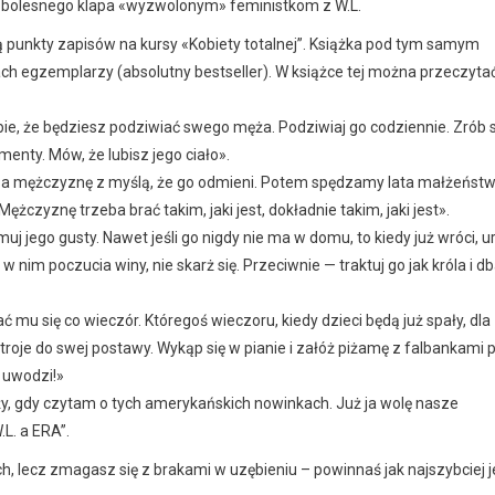
ały bolesnego klapa «wyzwolonym» feministkom z W.L.
 punkty zapisów na kursy «Kobiety totalnej”. Książka pod tym samym
ach egzemplarzy (absolutny bestseller). W książce tej można przeczytać
bie, że będziesz podziwiać swego męża. Podziwiaj go codziennie. Zrób 
enty. Mów, że lubisz jego ciało».
i za mężczyznę z myślą, że go odmieni. Potem spędzamy lata małżeńst
ężczyznę trzeba brać takim, jaki jest, dokładnie takim, jaki jest».
ejmuj jego gusty. Nawet jeśli go nigdy nie ma w domu, to kiedy już wróci, 
 nim poczucia winy, nie skarż się. Przeciwnie — traktuj go jak króla i db
ć mu się co wieczór. Któregoś wieczoru, kiedy dzieci będą już spały, dla
roje do swej postawy. Wykąp się w pianie i załóż piżamę z falbankami 
ę uwodzi!»
ży, gdy czytam o tych amerykańskich nowinkach. Już ja wolę nasze
.L. a ERA”.
ch, lecz zmagasz się z brakami w uzębieniu – powinnaś jak najszybciej j