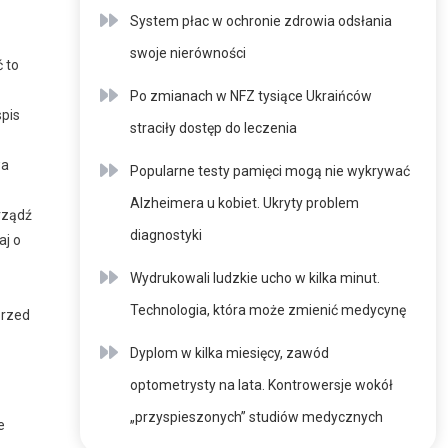
System płac w ochronie zdrowia odsłania
swoje nierówności
 to
Po zmianach w NFZ tysiące Ukraińców
spis
straciły dostęp do leczenia
wa
Popularne testy pamięci mogą nie wykrywać
Alzheimera u kobiet. Ukryty problem
urządź
diagnostyki
aj o
Wydrukowali ludzkie ucho w kilka minut.
Technologia, która może zmienić medycynę
przed
Dyplom w kilka miesięcy, zawód
optometrysty na lata. Kontrowersje wokół
„przyspieszonych” studiów medycznych
e