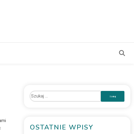
ami
OSTATNIE WPISY
ć