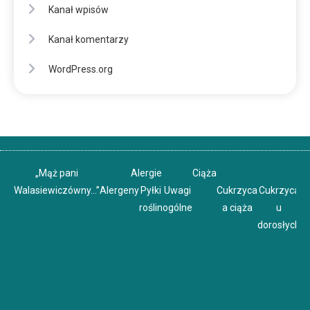
Kanał wpisów
Kanał komentarzy
WordPress.org
„Mąż pani
Alergie
Ciąża
Walasiewiczówny…”
Alergeny
Pyłki
Uwagi
Cukrzyca
Cukrzyca
C
roślin
ogólne
a ciąża
u
u
dorosłych