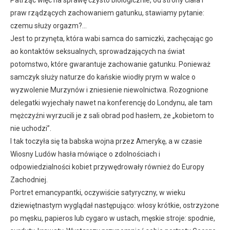
Patrząc więc na sprawę czysto biologicznie, od strony ciała i
praw rządzących zachowaniem gatunku, stawiamy pytanie:
czemu służy orgazm?…
Jest to przynęta, która wabi samca do samiczki, zachęcając go
ao kontaktów seksualnych, sprowadzających na świat
potomstwo, które gwarantuje zachowanie gatunku. Ponieważ
samczyk służy naturze do kańskie wiodły prym w walce o
wyzwolenie Murzynów i zniesienie niewolnictwa. Rozognione
delegatki wyjechały nawet na konferencję do Londynu, ale tam
mężczyźni wyrzucili je z sali obrad pod hasłem, że „kobietom to
nie uchodzi”.
I tak toczyła się ta babska wojna przez Amerykę, a w czasie
Wiosny Ludów hasła mówiące o zdolnościach i
odpowiedzialności kobiet przywędrowały również do Europy
Zachodniej.
Portret emancypantki, oczywiście satyryczny, w wieku
dziewiętnastym wyglądał następująco: włosy krótkie, ostrzyżone
po męsku, papieros lub cygaro w ustach, męskie stroje: spodnie,