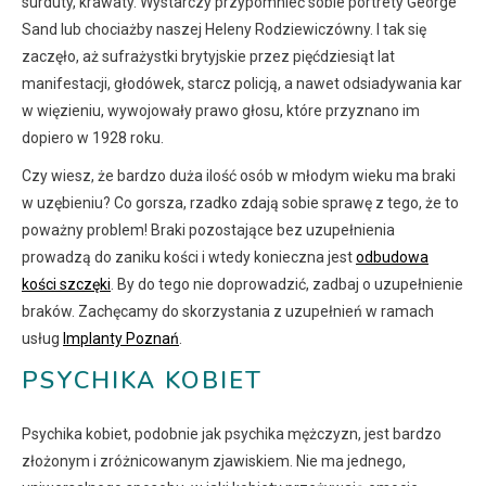
surduty, krawaty. Wystarczy przypomnieć sobie portrety George
Sand lub chociażby naszej Heleny Rodziewiczówny. I tak się
zaczęło, aż sufrażystki brytyjskie przez pięćdziesiąt lat
manifestacji, głodówek, starcz policją, a nawet odsiadywania kar
w więzieniu, wywojowały prawo głosu, które przyznano im
dopiero w 1928 roku.
Czy wiesz, że bardzo duża ilość osób w młodym wieku ma braki
w uzębieniu? Co gorsza, rzadko zdają sobie sprawę z tego, że to
poważny problem! Braki pozostające bez uzupełnienia
prowadzą do zaniku kości i wtedy konieczna jest
odbudowa
kości szczęki
. By do tego nie doprowadzić, zadbaj o uzupełnienie
braków. Zachęcamy do skorzystania z uzupełnień w ramach
usług
Implanty Poznań
.
PSYCHIKA KOBIET
Psychika kobiet, podobnie jak psychika mężczyzn, jest bardzo
złożonym i zróżnicowanym zjawiskiem. Nie ma jednego,