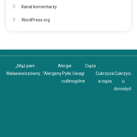
Kanał komentarzy
WordPress.org
„Mąż pani
Alergie
Ciąża
Walasiewiczówny…”
Alergeny
Pyłki
Uwagi
Cukrzyca
Cukrzyca
C
roślin
ogólne
a ciąża
u
u
dorosłych