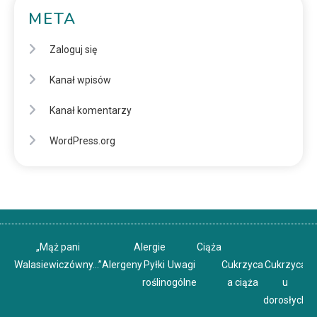
META
Zaloguj się
Kanał wpisów
Kanał komentarzy
WordPress.org
„Mąż pani
Alergie
Ciąża
Walasiewiczówny…”
Alergeny
Pyłki
Uwagi
Cukrzyca
Cukrzyca
C
roślin
ogólne
a ciąża
u
u
dorosłych