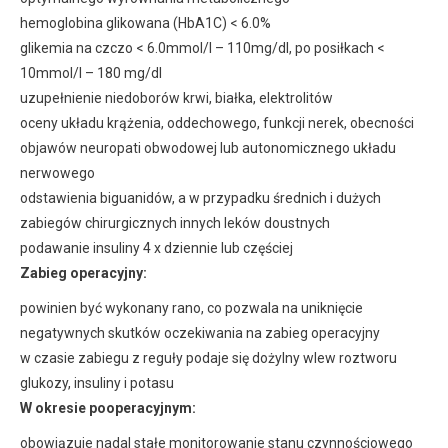
hemoglobina glikowana (HbA1C) < 6.0%
glikemia na czczo < 6.0mmol/l – 110mg/dl, po posiłkach <
10mmol/l – 180 mg/dl
uzupełnienie niedoborów krwi, białka, elektrolitów
oceny układu krążenia, oddechowego, funkcji nerek, obecności
objawów neuropati obwodowej lub autonomicznego układu
nerwowego
odstawienia biguanidów, a w przypadku średnich i dużych
zabiegów chirurgicznych innych leków doustnych
podawanie insuliny 4 x dziennie lub częściej
Zabieg operacyjny:
powinien być wykonany rano, co pozwala na uniknięcie
negatywnych skutków oczekiwania na zabieg operacyjny
w czasie zabiegu z reguły podaje się dożylny wlew roztworu
glukozy, insuliny i potasu
W okresie pooperacyjnym:
obowiązuje nadal stałe monitorowanie stanu czynnościowego