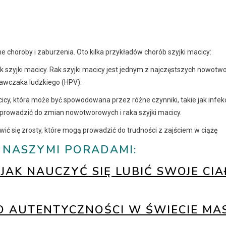
 choroby i zaburzenia. Oto kilka przykładów chorób szyjki macicy:
ek szyjki macicy. Rak szyjki macicy jest jednym z najczęstszych nowot
dawczaka ludzkiego (HPV).
cy, która może być spowodowana przez różne czynniki, takie jak infek
prowadzić do zmian nowotworowych i raka szyjki macicy.
awić się zrosty, które mogą prowadzić do trudności z zajściem w ciążę
Z NASZYMI PORADAMI:
JAK NAUCZYĆ SIĘ LUBIĆ SWOJE CIA
 O AUTENTYCZNOŚCI W ŚWIECIE MA