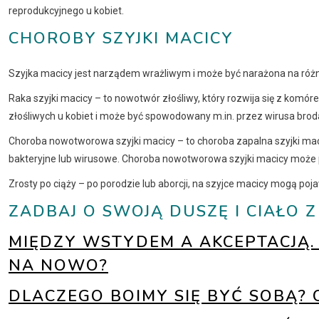
reprodukcyjnego u kobiet.
CHOROBY SZYJKI MACICY
Szyjka macicy jest narządem wrażliwym i może być narażona na różne
Raka szyjki macicy – to nowotwór złośliwy, który rozwija się z komór
złośliwych u kobiet i może być spowodowany m.in. przez wirusa bro
Choroba nowotworowa szyjki macicy – to choroba zapalna szyjki maci
bakteryjne lub wirusowe. Choroba nowotworowa szyjki macicy może 
Zrosty po ciąży – po porodzie lub aborcji, na szyjce macicy mogą poj
ZADBAJ O SWOJĄ DUSZĘ I CIAŁO 
MIĘDZY WSTYDEM A AKCEPTACJĄ. 
NA NOWO?
DLACZEGO BOIMY SIĘ BYĆ SOBĄ?