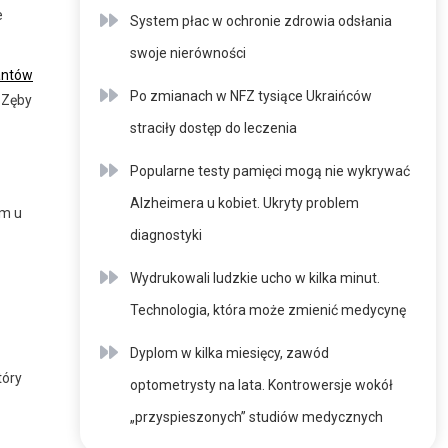
e
System płac w ochronie zdrowia odsłania
swoje nierówności
antów
Po zmianach w NFZ tysiące Ukraińców
. Zęby
straciły dostęp do leczenia
Popularne testy pamięci mogą nie wykrywać
Alzheimera u kobiet. Ukryty problem
ym u
diagnostyki
Wydrukowali ludzkie ucho w kilka minut.
Technologia, która może zmienić medycynę
Dyplom w kilka miesięcy, zawód
tóry
optometrysty na lata. Kontrowersje wokół
„przyspieszonych” studiów medycznych