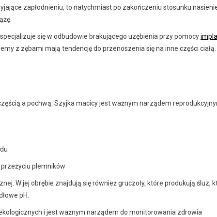
yjające zapłodnieniu, to natychmiast po zakończeniu stosunku nasieni
ążę.
a specjalizuje się w odbudowie brakującego uzębienia przy pomocy
impl
blemy z zębami mają tendencję do przenoszenia się na inne części ciałą
ną częścią a pochwą. Szyjka macicy jest ważnym narządem reprodukcyjn
odu
i przeżyciu plemników
znej. W jej obrębie znajdują się również gruczoły, które produkują śluz, k
idłowe pH.
nekologicznych i jest ważnym narządem do monitorowania zdrowia