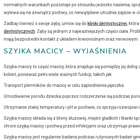
normalnych warunkach pozostaje po stosunku jeziorko nasienia, sprz
wylewa się na zewnątrz pochwy, co niewątpliwie utrudnia zajście w ci
Zadbaj również o swoje zęby, umów się do
kliniki dentystycznej
, któr
dentystycznych
. Zęby są jednym z najważniejszych części ciała. Pro
mają bezpośredni kontakt z układem krwionośnym oraz nerwowym.
SZYJKA MACICY – WYJAŚNIENIA
Szyjka macicy to część macicy, która znajduje się pomiędzy jej dol
kobiet, ponieważ pełni wiele ważnych funkcji, takich jak:
Transport plemników do macicy w celu zapłodnienia jajeczka
Umożliwienie porodu dziecka poprzez rozszerzenie się podczas por
Utrzymanie stałej temperatury i pH w pochwie, co sprzyja rozwojowi 
Szyjka macicy składa się z błony śluzowej, mięśni gładkich i tkanki łąc
chroni szyjkę macicy i pochwę przed infekcjami oraz utrzymuje praw
Szyjka macicy jest regularnie badana podczas rutynowych badań gi