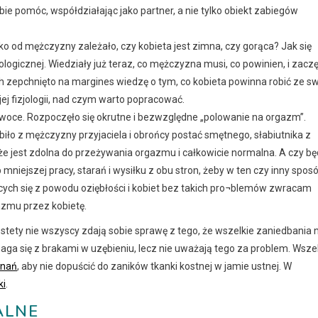
e pomóc, współdziałając jako partner, a nie tylko obiekt zabiegów
o od mężczyzny zależało, czy kobieta jest zimna, czy gorąca? Jak się
logicznej. Wiedziały już teraz, co mężczyzna musi, co powinien, i zaczę
zepchnięto na margines wiedzę o tym, co kobieta powinna robić ze sw
j fizjologii, nad czym warto popracować.
 owoce. Rozpoczęło się okrutne i bezwzględne „polowanie na orgazm”.
obiło z mężczyzny przyjaciela i obrońcy postać smętnego, słabiutnika z
 że jest zdolna do przeżywania orgazmu i całkowicie normalna. A czy bę
mniejszej pracy, starań i wysiłku z obu stron, żeby w ten czy inny spos
cych się z powodu oziębłości i kobiet bez takich pro¬blemów zwracam
zmu przez kobietę.
tety nie wszyscy zdają sobie sprawę z tego, że wszelkie zaniedbania 
a się z brakami w uzębieniu, lecz nie uważają tego za problem. Wsze
znań
, aby nie dopuścić do zaników tkanki kostnej w jamie ustnej. W
ki
.
ALNE