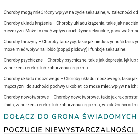
Choroby mogą mieć różny wpływ na życie seksualne, w zależności od r
Choroby układu krążenia – Choroby układu krążenia, takie jak nadciś
mężczyzn. Może to mieć wpływ na ich życie seksualne, ponieważ mog
Choroby tarczycy – Choroby tarczycy, takie jak niedoczynność tarc
może mieć wpływ na libido (popęd płciowy) i funkcje seksualne.
Choroby psychiczne – Choroby psychiczne, takie jak depresja, lęk lub
zaburzenia erekcji lub zaburzenia orgazmu.
Choroby układu moczowego – Choroby układu moczowego, takie jak c
mężczyzn i do suchości pochwy u kobiet, co może mieć wpływ na ich 
Choroby nowotworowe – Choroby nowotworowe, takie jak rak prostaty 
libido, zaburzenia erekcji lub zaburzenia orgazmu, w zależności od mi
DOŁĄCZ DO GRONA ŚWIADOMYCH K
POCZUCIE NIEWYSTARCZALNOŚCI. 