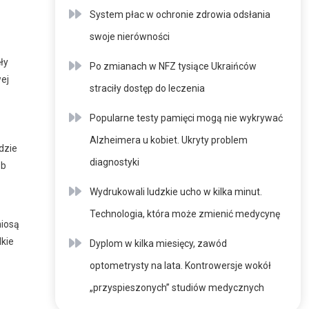
System płac w ochronie zdrowia odsłania
swoje nierówności
ły
Po zmianach w NFZ tysiące Ukraińców
ej
straciły dostęp do leczenia
Popularne testy pamięci mogą nie wykrywać
Alzheimera u kobiet. Ukryty problem
dzie
diagnostyki
ób
Wydrukowali ludzkie ucho w kilka minut.
Technologia, która może zmienić medycynę
niosą
lkie
Dyplom w kilka miesięcy, zawód
optometrysty na lata. Kontrowersje wokół
„przyspieszonych” studiów medycznych