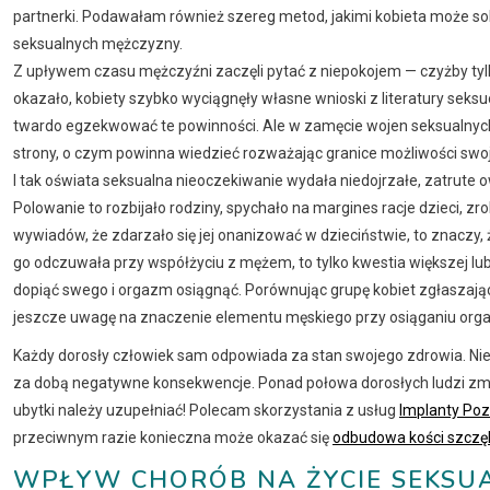
partnerki. Podawałam również szereg metod, jakimi kobieta może sobi
seksualnych mężczyzny.
Z upływem czasu mężczyźni zaczęli pytać z niepokojem — czyżby tylk
okazało, kobiety szybko wyciągnęły własne wnioski z literatury seksuo
twardo egzekwować te powinności. Ale w zamęcie wojen seksualnych 
strony, o czym powinna wiedzieć rozważając granice możliwości swoje
I tak oświata seksualna nieoczekiwanie wydała niedojrzałe, zatrute
Polowanie to rozbijało rodziny, spychało na margines racje dzieci, zr
wywiadów, że zdarzało się jej onanizować w dzieciństwie, to znaczy,
go odczuwała przy współżyciu z mężem, to tylko kwestia większej lub 
dopiąć swego i orgazm osiągnąć. Porównując grupę kobiet zgłaszają
jeszcze uwagę na znaczenie elementu męskiego przy osiąganiu orga
Każdy dorosły człowiek sam odpowiada za stan swojego zdrowia. Nies
za dobą negatywne konsekwencje. Ponad połowa dorosłych ludzi zmag
ubytki należy uzupełniać! Polecam skorzystania z usług
Implanty Po
przeciwnym razie konieczna może okazać się
odbudowa kości szczę
WPŁYW CHORÓB NA ŻYCIE SEKSU