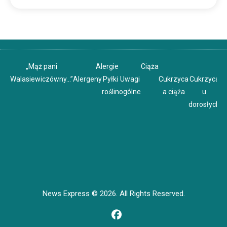
„Mąż pani
Alergie
Ciąża
Walasiewiczówny…”
Alergeny
Pyłki
Uwagi
Cukrzyca
Cukrzyca
C
roślin
ogólne
a ciąża
u
u
dorosłych
News Express © 2026. All Rights Reserved.