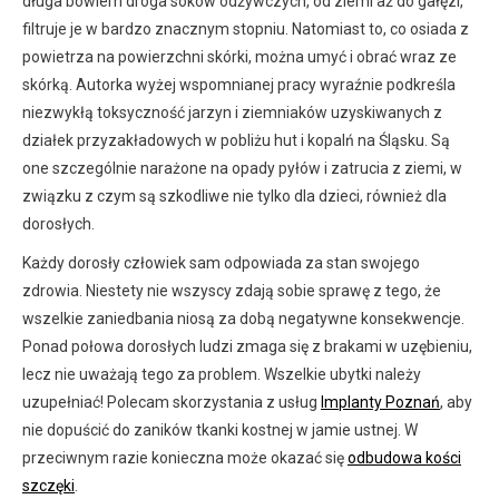
długa bowiem droga soków odżywczych, od ziemi aż do gałęzi,
filtruje je w bardzo znacznym stopniu. Natomiast to, co osiada z
powietrza na powierzchni skórki, można umyć i obrać wraz ze
skórką. Autorka wyżej wspomnianej pracy wyraźnie podkreśla
niezwykłą toksyczność jarzyn i ziemniaków uzyskiwanych z
działek przyzakładowych w pobliżu hut i kopalń na Śląsku. Są
one szczególnie narażone na opady pyłów i zatrucia z ziemi, w
związku z czym są szkodliwe nie tylko dla dzieci, również dla
dorosłych.
Każdy dorosły człowiek sam odpowiada za stan swojego
zdrowia. Niestety nie wszyscy zdają sobie sprawę z tego, że
wszelkie zaniedbania niosą za dobą negatywne konsekwencje.
Ponad połowa dorosłych ludzi zmaga się z brakami w uzębieniu,
lecz nie uważają tego za problem. Wszelkie ubytki należy
uzupełniać! Polecam skorzystania z usług
Implanty Poznań
, aby
nie dopuścić do zaników tkanki kostnej w jamie ustnej. W
przeciwnym razie konieczna może okazać się
odbudowa kości
szczęki
.