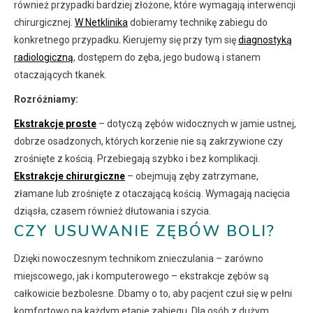
również przypadki bardziej złożone, które wymagają interwencji
chirurgicznej.
W Netklinika
dobieramy technikę zabiegu do
konkretnego przypadku. Kierujemy się przy tym się
diagnostyką
radiologiczną
, dostępem do zęba, jego budową i stanem
otaczających tkanek.
Rozróżniamy:
Ekstrakcje proste
– dotyczą zębów widocznych w jamie ustnej,
dobrze osadzonych, których korzenie nie są zakrzywione czy
zrośnięte z kością. Przebiegają szybko i bez komplikacji.
Ekstrakcje chirurgiczne
– obejmują zęby zatrzymane,
złamane lub zrośnięte z otaczającą kością. Wymagają nacięcia
dziąsła, czasem również dłutowania i szycia.
CZY USUWANIE ZĘBÓW BOLI?
Dzięki nowoczesnym technikom znieczulania – zarówno
miejscowego, jak i komputerowego – ekstrakcje zębów są
całkowicie bezbolesne. Dbamy o to, aby pacjent czuł się w pełni
komfortowo na każdym etapie zabiegu. Dla osób z dużym