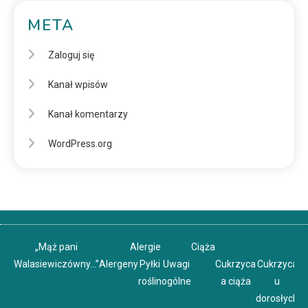
META
Zaloguj się
Kanał wpisów
Kanał komentarzy
WordPress.org
„Mąż pani
Alergie
Ciąża
Walasiewiczówny…”
Alergeny
Pyłki
Uwagi
Cukrzyca
Cukrzyca
C
roślin
ogólne
a ciąża
u
u
dorosłych