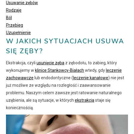
Usuwanie zębów
Rodzaje
Ból
Przebieg
Uzupełnienie
W JAKICH SYTUACJACH USUWA
SIĘ ZĘBY?
Ekstrakcja, czyli
usunięcie zęba
z zębodołu, to zabieg, który
wykonujemy w
klinice Stankowcy-Białach
wtedy, gdy
leczenie
zachowawcze
lub endodontyczne (
leczenie kanałowe
) nie jest
już możliwe ze względu na rozległość i zaawansowanie
problemu. Naszym celem zawsze jest ratowanie naturalnego
uzębienia, ale są sytuacje, w których
ekstrakcja
staje się
koniecznością.