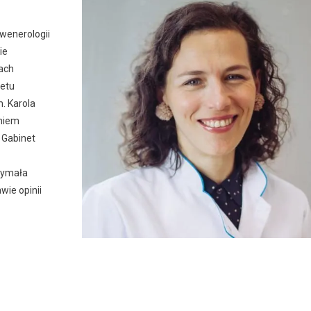
 wenerologii
ie
tach
tetu
. Karola
eniem
 Gabinet
rzymała
wie opinii