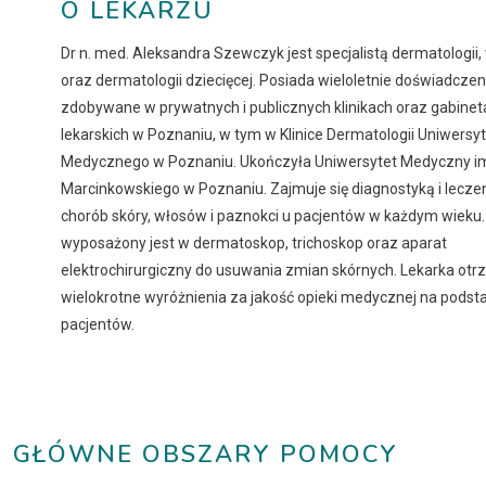
O LEKARZU
Dr n. med. Aleksandra Szewczyk jest specjalistą dermatologii,
oraz dermatologii dziecięcej. Posiada wieloletnie doświadczen
zdobywane w prywatnych i publicznych klinikach oraz gabine
lekarskich w Poznaniu, w tym w Klinice Dermatologii Uniwersy
Medycznego w Poznaniu. Ukończyła Uniwersytet Medyczny im
Marcinkowskiego w Poznaniu. Zajmuje się diagnostyką i lecz
chorób skóry, włosów i paznokci u pacjentów w każdym wieku.
wyposażony jest w dermatoskop, trichoskop oraz aparat
elektrochirurgiczny do usuwania zmian skórnych. Lekarka ot
wielokrotne wyróżnienia za jakość opieki medycznej na podsta
pacjentów.
GŁÓWNE OBSZARY POMOCY