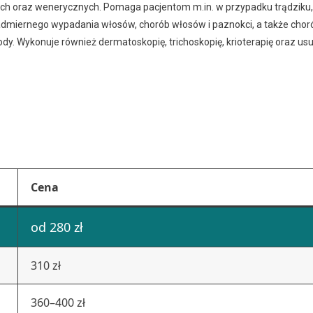
ych oraz wenerycznych. Pomaga pacjentom m.in. w przypadku trądziku,
 nadmiernego wypadania włosów, chorób włosów i paznokci, a także chor
ody. Wykonuje również dermatoskopię, trichoskopię, krioterapię oraz u
Cena
od 280 zł
310 zł
360–400 zł