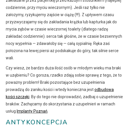
zakładane przez pacjentkę przed każdym stosunkiem (najlepiej
codziennie, przy myciu wieczornym). Jeśli raz tylko nie
założymy, ryzykujemy zajście w ciążę (!!!). Z upływem czasu
przyzwyczajamy się do zakładania krążka lub kapturka jak do
mycia zębów w czasie wieczornej toalety (dlatego radzę
zakładać codziennie). serca tak głośne, że w czasie bezsennych
nocy wypełnia — zdawałoby się — całą sypialnię. Ręka zaś
położona na lewej piersi aż podskakuje do góry, tak silnie serce
wali.
Czy wiesz, że bardzo duża ilość osób w młodym wieku ma braki
w uzębieniu? Co gorsza, rzadko zdają sobie sprawę z tego, że to
poważny problem! Braki pozostające bez uzupełnienia
prowadzą do zaniku kości i wtedy konieczna jest
odbudowa
kości szczęki
. By do tego nie doprowadzić, zadbaj o uzupełnienie
braków. Zachęcamy do skorzystania z uzupełnień w ramach
usług
Implanty Poznań
.
ANTYKONCEPCJA