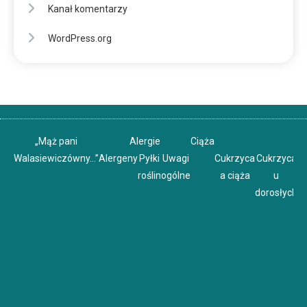
Kanał komentarzy
WordPress.org
„Mąż pani
Alergie
Ciąża
Walasiewiczówny…”
Alergeny
Pyłki
Uwagi
Cukrzyca
Cukrzyca
C
roślin
ogólne
a ciąża
u
u
dorosłych