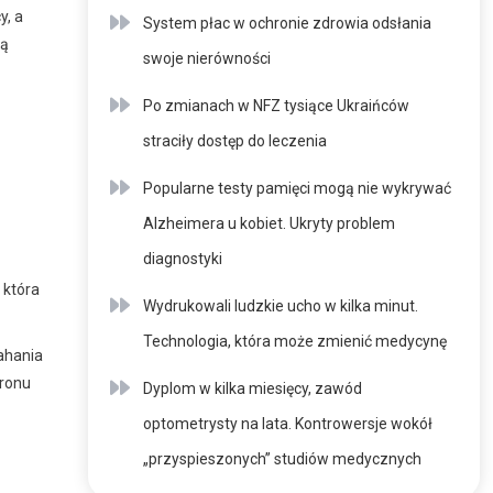
y, a
System płac w ochronie zdrowia odsłania
ją
swoje nierówności
Po zmianach w NFZ tysiące Ukraińców
straciły dostęp do leczenia
Popularne testy pamięci mogą nie wykrywać
Alzheimera u kobiet. Ukryty problem
diagnostyki
 która
Wydrukowali ludzkie ucho w kilka minut.
Technologia, która może zmienić medycynę
ahania
eronu
Dyplom w kilka miesięcy, zawód
optometrysty na lata. Kontrowersje wokół
„przyspieszonych” studiów medycznych