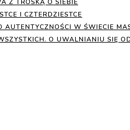
 Z TROSKĄ O SIEBIE
STCE I CZTERDZIESTCE
 O AUTENTYCZNOŚCI W ŚWIECIE MA
WSZYSTKICH. O UWALNIANIU SIĘ O