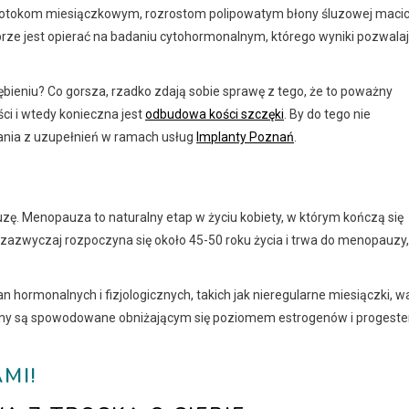
otokom miesiączkowym, rozrostom polipowatym błony śluzowej macic
obrze jest opierać na badaniu cytohormonalnym, którego wyniki pozwala
bieniu? Co gorsza, rzadko zdają sobie sprawę z tego, że to poważny
ci i wtedy konieczna jest
odbudowa kości szczęki
. By do tego nie
ania z uzupełnień w ramach usług
Implanty Poznań
.
zę. Menopauza to naturalny etap w życiu kobiety, w którym kończą się
m zazwyczaj rozpoczyna się około 45-50 roku życia i trwa do menopauzy,
hormonalnych i fizjologicznych, takich jak nieregularne miesiączki, w
iany są spowodowane obniżającym się poziomem estrogenów i progest
MI!