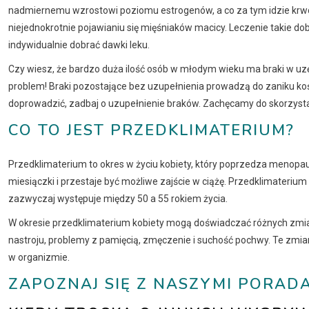
nadmiernemu wzrostowi poziomu estrogenów, a co za tym idzie krw
niejednokrotnie pojawianiu się mięśniaków macicy. Leczenie takie d
indywidualnie dobrać dawki leku.
Czy wiesz, że bardzo duża ilość osób w młodym wieku ma braki w uzę
problem! Braki pozostające bez uzupełnienia prowadzą do zaniku koś
doprowadzić, zadbaj o uzupełnienie braków. Zachęcamy do skorzyst
CO TO JEST PRZEDKLIMATERIUM?
Przedklimaterium to okres w życiu kobiety, który poprzedza menopau
miesiączki i przestaje być możliwe zajście w ciążę. Przedklimateriu
zazwyczaj występuje między 50 a 55 rokiem życia.
W okresie przedklimaterium kobiety mogą doświadczać różnych zmian 
nastroju, problemy z pamięcią, zmęczenie i suchość pochwy. Te zm
w organizmie.
ZAPOZNAJ SIĘ Z NASZYMI PORADA