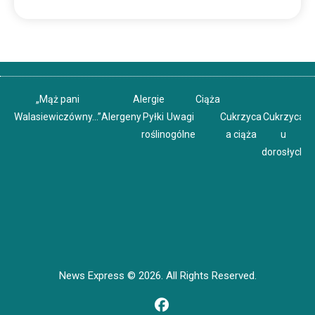
„Mąż pani
Alergie
Ciąża
Walasiewiczówny…”
Alergeny
Pyłki
Uwagi
Cukrzyca
Cukrzyca
C
roślin
ogólne
a ciąża
u
u
dorosłych
News Express © 2026. All Rights Reserved.