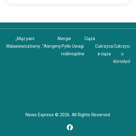
„Mąż pani
Alergie
Ciąża
Walasiewiczówny…”
Alergeny
Pyłki
Uwagi
Cukrzyca
Cukrzyca
C
roślin
ogólne
a ciąża
u
u
dorosłych
News Express © 2026. All Rights Reserved.