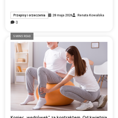
28 maja 2026
Renata Kowalska
Przepisy i orzeczenia
0
5 MINS READ
Koniec „wędrówek” za kontraktem. Od kwietnia