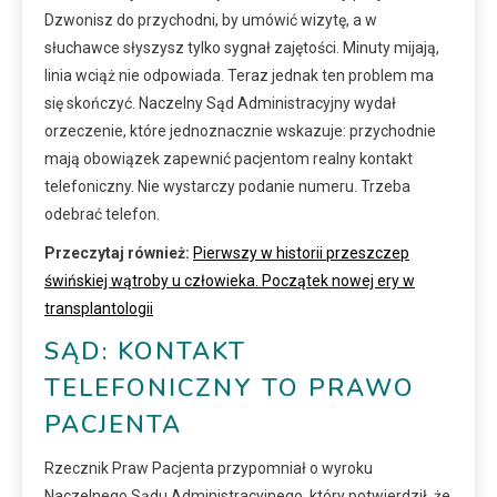
Dzwonisz do przychodni, by umówić wizytę, a w
słuchawce słyszysz tylko sygnał zajętości. Minuty mijają,
linia wciąż nie odpowiada. Teraz jednak ten problem ma
się skończyć. Naczelny Sąd Administracyjny wydał
orzeczenie, które jednoznacznie wskazuje: przychodnie
mają obowiązek zapewnić pacjentom realny kontakt
telefoniczny. Nie wystarczy podanie numeru. Trzeba
odebrać telefon.
Przeczytaj również:
Pierwszy w historii przeszczep
świńskiej wątroby u człowieka. Początek nowej ery w
transplantologii
SĄD: KONTAKT
TELEFONICZNY TO PRAWO
PACJENTA
Rzecznik Praw Pacjenta przypomniał o wyroku
Naczelnego Sądu Administracyjnego, który potwierdził, że