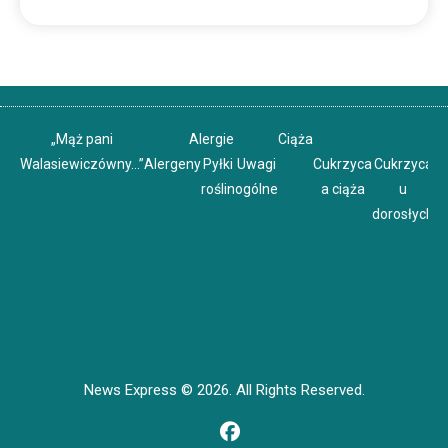
„Mąż pani
Alergie
Ciąża
Walasiewiczówny…”
Alergeny
Pyłki
Uwagi
Cukrzyca
Cukrzyca
C
roślin
ogólne
a ciąża
u
u
dorosłych
News Express © 2026. All Rights Reserved.