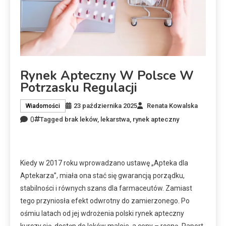
Rynek Apteczny W Polsce W
Potrzasku Regulacji
23 października 2025
Renata Kowalska
Wiadomości
0
Tagged
brak leków
,
lekarstwa
,
rynek apteczny
Kiedy w 2017 roku wprowadzano ustawę „Apteka dla
Aptekarza”, miała ona stać się gwarancją porządku,
stabilności i równych szans dla farmaceutów. Zamiast
tego przyniosła efekt odwrotny do zamierzonego. Po
ośmiu latach od jej wdrożenia polski rynek apteczny
kurczy się, dostęp do leków maleje, a ceny – rosną. Raport