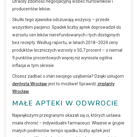
utraciły zdolność negocjacyjną wobec hurtowników i
producentów leków.
Skutki tego zjawiska odczuwają wszyscy – przede
wszystkim pacjenci. Spadek liczby aptek doprowadził do
wzrostu cen leków nierefundowanych i tych dostępnych
bez recepty. Według raportu, w latach 2018–2024 ceny
produktów leczniczych wzrosły o 50,7 procent – o niemal
9 punktów procentowych więcej niż wyniosła ogólna
inflacja w tym okresie.
Chcesz zadbać o stan swojego uzębienia? Dzięki usługom
dentysta Wrocław
jest to możliwe! Sprawdź:
implanty
Wrocław
MAŁE APTEKI W ODWROCIE
Największymi przegranymi okazali się ci, których ustawa
miała chronić – indywidualni farmaceuci. Właśnie w grupie
małych podmiotów tempo spadku liczby aptek jest