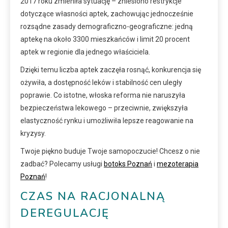
2017 roku zmieniła sytuację – zniesiono restrykcje
dotyczące własności aptek, zachowując jednocześnie
rozsądne zasady demograficzno-geograficzne: jedną
aptekę na około 3300 mieszkańców i limit 20 procent
aptek w regionie dla jednego właściciela.
Dzięki temu liczba aptek zaczęła rosnąć, konkurencja się
ożywiła, a dostępność leków i stabilność cen uległy
poprawie. Co istotne, włoska reforma nie naruszyła
bezpieczeństwa lekowego – przeciwnie, zwiększyła
elastyczność rynku i umożliwiła lepsze reagowanie na
kryzysy.
Twoje piękno buduje Twoje samopoczucie! Chcesz o nie
zadbać? Polecamy usługi
botoks Poznań
i
mezoterapia
Poznań
!
CZAS NA RACJONALNĄ
DEREGULACJĘ