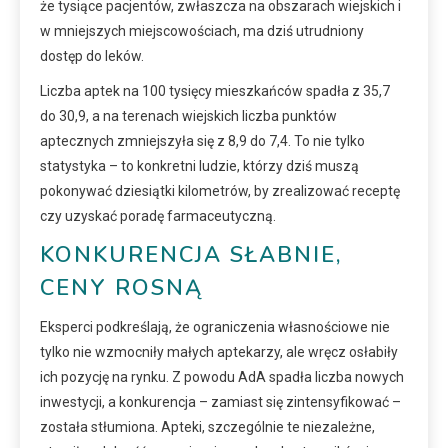
że tysiące pacjentów, zwłaszcza na obszarach wiejskich i
w mniejszych miejscowościach, ma dziś utrudniony
dostęp do leków.
Liczba aptek na 100 tysięcy mieszkańców spadła z 35,7
do 30,9, a na terenach wiejskich liczba punktów
aptecznych zmniejszyła się z 8,9 do 7,4. To nie tylko
statystyka – to konkretni ludzie, którzy dziś muszą
pokonywać dziesiątki kilometrów, by zrealizować receptę
czy uzyskać poradę farmaceutyczną.
KONKURENCJA SŁABNIE,
CENY ROSNĄ
Eksperci podkreślają, że ograniczenia własnościowe nie
tylko nie wzmocniły małych aptekarzy, ale wręcz osłabiły
ich pozycję na rynku. Z powodu AdA spadła liczba nowych
inwestycji, a konkurencja – zamiast się zintensyfikować –
została stłumiona. Apteki, szczególnie te niezależne,