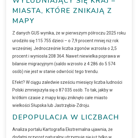
WYLUDNIAJĄCY SIĘ KRAJ –
MIASTA, KTÓRE ZNIKAJĄ Z
MAPY
Z danych GUS wynika, że w pierwszym półroczu 2025 roku
urodziło się 115 755 dzieci – o 7,9 procent mniej niż rok
wcześniej. Jednocześnie liczba zgonów wzrosła o 2,5
procent i wyniosła 208 364. Nawet niewielka poprawa w
bilansie migracyjnym (saldo wzrosło z 4 286 do 5 574
osób) nie jest w stanie odwrócić tego trendu.
Efekt? W ciągu zaledwie sześciu miesięcy liczba ludności
Polski zmniejszyła się o 87 035 osób. To tak, jakby w
krótkim czasie z mapy kraju zniknęło całe miasto
wielkości Słupska lub Jastrzębia-Zdroju.
DEPOPULACJA W LICZBACH
Analiza portalu Kartografia Ekstremalna ujawnia, że
dodatni przyrost naturalny utrzymuje się już tylko w