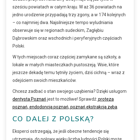
sześciu powiatach w całym kraju. W aż 36 powiatach na
jedno urodzenie przypadają trzy zgony, a w 174 kolejnych
– co najmniej dwa. Najsilniejsze tempo wyludniania
obserwuje się w regionach sudeckim, Zagłębiu
Dąbrowskim oraz wschodnich i peryferyjnych częściach
Polski.
W tych miejscach coraz częściej zamykane są szkoły, a
lokale w małych miasteczkach pustoszeją. Wsie, które
jeszcze dekadę temu tętniły życiem, dziś cichną – wraz z
odejściem swoich mieszkańców.
Chcesz zadbać o stan swojego uzębienia? Dzięki usługom
dentysta Poznań
jest to możliwe! Sprawdź:
proteza
poznań
,
endodoncja poznań
,
poznań ekstrakcja zęba
.
CO DALEJ Z POLSKĄ?
Eksperci ostrzegają, że jeśli obecne tendencje się
utrzymają, do połowy wieku liczba ludności Polski może