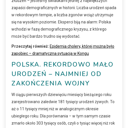
złudzeń – jesteśmy świadkami jednej z największych
zapaści demograficznych w historii. Liczba urodzeń spada
w rekordowym tempie, a liczba zgonów wciąż utrzymuje
się na wysokim poziomie. Eksperci biją na alarm: Polska
wchodzi w fazę demograficznego kryzysu, z którego
może być bardzo trudno się wydostać.
Przeczytaj również:
Epidemia cholery, której można było
zapobiec – dramatyczna sytuacja w Kongu
POLSKA. REKORDOWO MAŁO
URODZEŃ – NAJMNIEJ OD
ZAKOŃCZENIA WOJNY
W ciągu pierwszych dziewięciu miesięcy bieżącego roku
zarejestrowano zaledwie 181 tysięcy urodzeń żywych. To
aż o 11 tysięcy mniej niż w analogicznym okresie
ubiegłego roku. Dla porównania – w tym samym czasie
zmarło około 303 tysięcy osób, czyli o tysiąc więcej niż rok