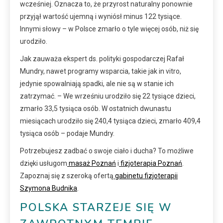
wcześniej. Oznacza to, że przyrost naturalny ponownie
przyjął wartość ujemną i wyniósł minus 122 tysiące.
Innymi słowy – w Polsce zmarło o tyle więcej osób, niż się
urodziło.
Jak zauważa ekspert ds. polityki gospodarczej Rafał
Mundry, nawet programy wsparcia, takie jak in vitro,
jedynie spowalniają spadki, ale nie są w stanie ich
zatrzymać. – We wrześniu urodziło się 22 tysiące dzieci,
zmarło 33,5 tysiąca osób. W ostatnich dwunastu
miesiącach urodziło się 240,4 tysiąca dzieci, zmarło 409,4
tysiąca osób – podaje Mundry.
Potrzebujesz zadbać o swoje ciało i ducha? To możliwe
dzięki usługom
masaż Poznań
i
fizjoterapia Poznań
.
Zapoznaj się z szeroką ofertą
gabinetu fizjoterapii
Szymona Budnika
.
POLSKA STARZEJE SIĘ W