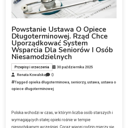
Powstanie Ustawa O Opiece
Długoterminowej. Rząd Chce
Uporządkować System
Wsparcia Dla Seniorów I Osób
Niesamodzielnych
30 października 2025
Przepisy i orzeczenia
0
Renata Kowalska
Tagged
opieka długoterminowa
,
seniorzy
,
ustawa
,
ustawa o
opiece długoterminowej
Polska wchodzi w czas, w którym liczba osób starszych i
wymagających stałej opieki rośnie w tempie
niespotykanym wcześniej. Coraz więcej rodzin mierzy się