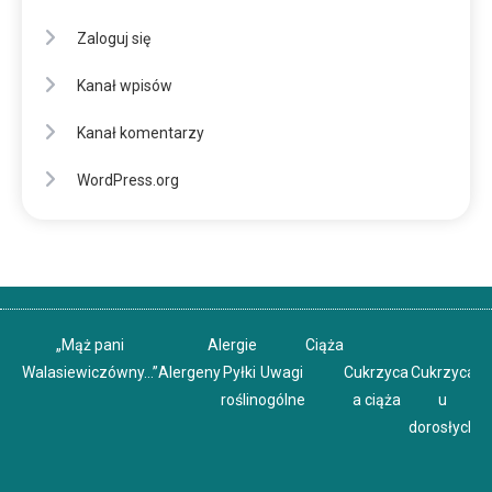
Zaloguj się
Kanał wpisów
Kanał komentarzy
WordPress.org
„Mąż pani
Alergie
Ciąża
Walasiewiczówny…”
Alergeny
Pyłki
Uwagi
Cukrzyca
Cukrzyca
C
roślin
ogólne
a ciąża
u
u
dorosłych