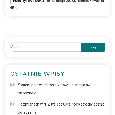
13 lutego 2026
Renata Kowalska
Przepisy i orzeczenia
0
OSTATNIE WPISY
System płac w ochronie zdrowia odsłania swoje
nierówności
Po zmianach w NFZ tysiące Ukraińców straciły dostęp
do leczenia