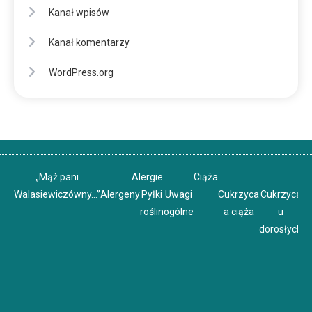
Kanał wpisów
Kanał komentarzy
WordPress.org
„Mąż pani
Alergie
Ciąża
Walasiewiczówny…”
Alergeny
Pyłki
Uwagi
Cukrzyca
Cukrzyca
C
roślin
ogólne
a ciąża
u
u
dorosłych