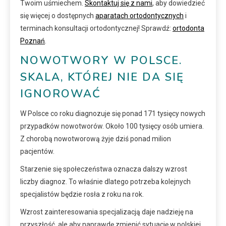
Twoim uśmiechem.
Skontaktuj się z nami
, aby dowiedzieć
się więcej o dostępnych
aparatach ortodontycznych
i
terminach konsultacji ortodontycznej! Sprawdź:
ortodonta
Poznań
.
NOWOTWORY W POLSCE.
SKALA, KTÓREJ NIE DA SIĘ
IGNOROWAĆ
W Polsce co roku diagnozuje się ponad 171 tysięcy nowych
przypadków nowotworów. Około 100 tysięcy osób umiera.
Z chorobą nowotworową żyje dziś ponad milion
pacjentów.
Starzenie się społeczeństwa oznacza dalszy wzrost
liczby diagnoz. To właśnie dlatego potrzeba kolejnych
specjalistów będzie rosła z roku na rok.
Wzrost zainteresowania specjalizacją daje nadzieję na
przyszłość, ale aby naprawdę zmienić sytuację w polskiej