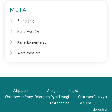
META
Zaloguj się
Kanał wpisów
Kanał komentarzy
WordPress.org
„Mąż pani
Alergie
Ciąża
Walasiewiczówny…”
Alergeny
Pyłki
Uwagi
Cukrzyca
Cukrzyca
C
roślin
ogólne
a ciąża
u
u
dorosłych