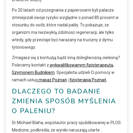
Po 20 latach od pożegnania z papierosami byli palacze
zmniejszali swoje ryzyko względne o ponad 80 procent w
stosunku do osób, które nadal paliły. To pokazuje, że
organizm ma niezwykłą zdolność regeneracji, ale tylko
wtedy, gdy przestaje być narażany na trucizny z dymu
tytoniowego.
Zmagasz się z kontuzją bądź inną dolegliwością cielesną?
Polecamy kontakt z
wykwalifikowanym fizjoterapeutą,
Szymonem Budnikiem
. Specjalista udzieli Ci pomocy w
ramach usług
masaż Poznań
i
fizjoterapia Poznań
.
DLACZEGO TO BADANIE
ZMIENIA SPOSÓB MYŚLENIA
O PALENIU?
Dr Michael Blaha, współautor pracy opublikowanej w PLOS
Medicine, podkreśla, że wyniki naruszają utarte