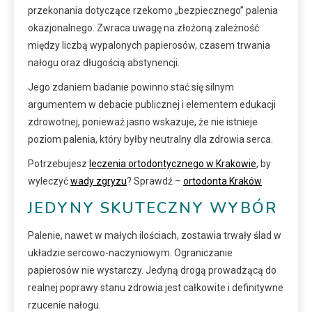
przekonania dotyczące rzekomo „bezpiecznego” palenia
okazjonalnego. Zwraca uwagę na złożoną zależność
między liczbą wypalonych papierosów, czasem trwania
nałogu oraz długością abstynencji.
Jego zdaniem badanie powinno stać się silnym
argumentem w debacie publicznej i elementem edukacji
zdrowotnej, ponieważ jasno wskazuje, że nie istnieje
poziom palenia, który byłby neutralny dla zdrowia serca.
Potrzebujesz
leczenia ortodontycznego w Krakowie
, by
wyleczyć
wady zgryzu
? Sprawdź –
ortodonta Kraków
JEDYNY SKUTECZNY WYBÓR
Palenie, nawet w małych ilościach, zostawia trwały ślad w
układzie sercowo-naczyniowym. Ograniczanie
papierosów nie wystarczy. Jedyną drogą prowadzącą do
realnej poprawy stanu zdrowia jest całkowite i definitywne
rzucenie nałogu.