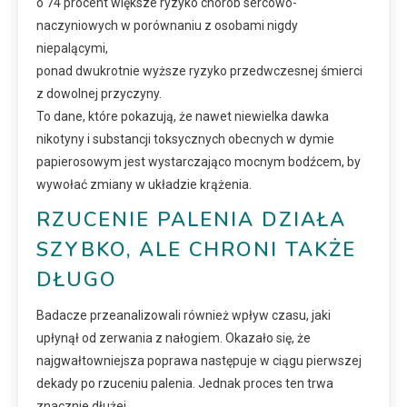
o 74 procent większe ryzyko chorób sercowo-
naczyniowych w porównaniu z osobami nigdy
niepalącymi,
ponad dwukrotnie wyższe ryzyko przedwczesnej śmierci
z dowolnej przyczyny.
To dane, które pokazują, że nawet niewielka dawka
nikotyny i substancji toksycznych obecnych w dymie
papierosowym jest wystarczająco mocnym bodźcem, by
wywołać zmiany w układzie krążenia.
RZUCENIE PALENIA DZIAŁA
SZYBKO, ALE CHRONI TAKŻE
DŁUGO
Badacze przeanalizowali również wpływ czasu, jaki
upłynął od zerwania z nałogiem. Okazało się, że
najgwałtowniejsza poprawa następuje w ciągu pierwszej
dekady po rzuceniu palenia. Jednak proces ten trwa
znacznie dłużej.