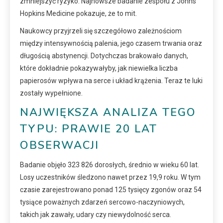
zmniejszyć ryzyko. Najnowsze badanie zespołu z Johns
Hopkins Medicine pokazuje, że to mit.
Naukowcy przyjrzeli się szczegółowo zależnościom
między intensywnością palenia, jego czasem trwania oraz
długością abstynencji. Dotychczas brakowało danych,
które dokładnie pokazywałyby, jak niewielka liczba
papierosów wpływa na serce i układ krążenia. Teraz te luki
zostały wypełnione.
NAJWIĘKSZA ANALIZA TEGO
TYPU: PRAWIE 20 LAT
OBSERWACJI
Badanie objęło 323 826 dorosłych, średnio w wieku 60 lat.
Losy uczestników śledzono nawet przez 19,9 roku. W tym
czasie zarejestrowano ponad 125 tysięcy zgonów oraz 54
tysiące poważnych zdarzeń sercowo-naczyniowych,
takich jak zawały, udary czy niewydolność serca.