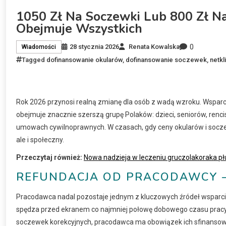
1050 Zł Na Soczewki Lub 800 Zł Na
Obejmuje Wszystkich
0
28 stycznia 2026
Renata Kowalska
Wiadomości
Tagged
dofinansowanie okularów
,
dofinansowanie soczewek
,
netkl
Rok 2026 przynosi realną zmianę dla osób z wadą wzroku. Wspar
obejmuje znacznie szerszą grupę Polaków: dzieci, seniorów, ren
umowach cywilnoprawnych. W czasach, gdy ceny okularów i soczew
ale i społeczny.
Przeczytaj również:
Nowa nadzieja w leczeniu gruczolakoraka pł
REFUNDACJA OD PRACODAWCY –
Pracodawca nadal pozostaje jednym z kluczowych źródeł wsparcia
spędza przed ekranem co najmniej połowę dobowego czasu pracy,
soczewek korekcyjnych, pracodawca ma obowiązek ich sfinansow