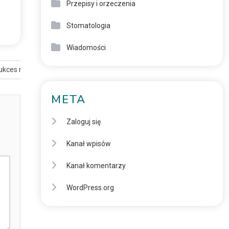
Przepisy i orzeczenia
e
Stomatologia
Wiadomości
ukces na papierze, niepokój w gabinetach
META
Zaloguj się
Kanał wpisów
Kanał komentarzy
WordPress.org