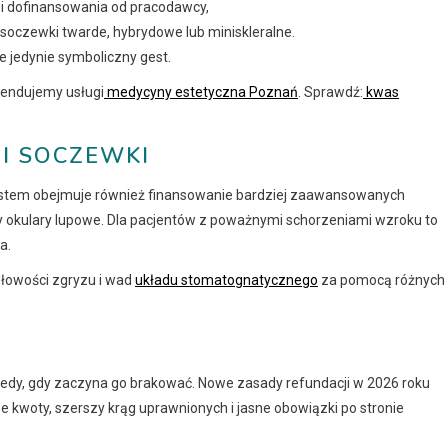
Z i dofinansowania od pracodawcy,
soczewki twarde, hybrydowe lub miniskleralne.
ie jedynie symboliczny gest.
mendujemy usługi
medycyny estetyczna Poznań
. Sprawdź:
kwas
 I SOCZEWKI
 System obejmuje również finansowanie bardziej zaawansowanych
 czy okulary lupowe. Dla pacjentów z poważnymi schorzeniami wzroku to
a.
łowości zgryzu i wad
układu stomatognatycznego
za pomocą różnych
wtedy, gdy zaczyna go brakować. Nowe zasady refundacji w 2026 roku
 kwoty, szerszy krąg uprawnionych i jasne obowiązki po stronie