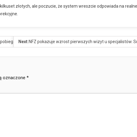
 kilkuset złotych, ale poczucie, że system wreszcie odpowiada na realn
orekcyjne.
apobiegania zakażeniom wirusem Zika
Next:
NFZ pokazuje wzrost pierwszych wizyt u specjalistów. S
ą oznaczone
*