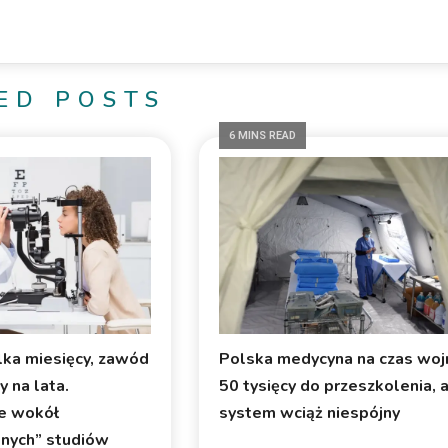
ED POSTS
6 MINS READ
lka miesięcy, zawód
Polska medycyna na czas woj
 na lata.
50 tysięcy do przeszkolenia, 
e wokół
system wciąż niespójny
onych” studiów