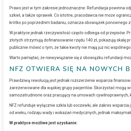
Prawo jest w tym zakresie jednoznaczne. Refundacja powinna o
szkieł, a także oprawek. Co istotne, pracodawca nie może ogranic
krótko po poprzednim badaniu, oznacza obowiązek ponownego za
W praktyce jednak rzeczywistość często odbiega od przepisów. P
złotych otrzymują dofinansowanie rzędu 140 zł, pokazują skalę pro
publicznie mówić o tym, że takie kwoty nie mają już nic wspólnego
Warto pamiętać, że niewywiązanie się z obowiązku refundacji mo
NFZ OTWIERA SIĘ NA NOWYCH 
Prawdziwą rewolucją jest jednak rozszerzenie wsparcia finansow
zarezerwowane dla wąskiej grupy pacjentów. Skorzystać mogą wszy
samozatrudnione oraz pracujący na umowach cywilnoprawnych, kt
NFZ refunduje wyłącznie szkła lub soczewki, ale zakres wsparcia j
od wieku, rodzaju wady i wskazań medycznych, jednak maksymaln
W praktyce możliwe jest uzyskanie: