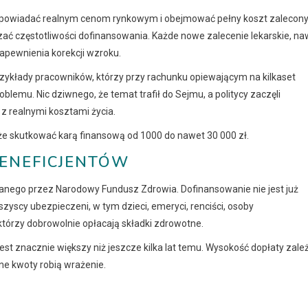
dpowiadać realnym cenom rynkowym i obejmować pełny koszt zalecon
zać częstotliwości dofinansowania. Każde nowe zalecenie lekarskie, na
pewnienia korekcji wzroku.
rzykłady pracowników, którzy przy rachunku opiewającym na kilkaset
blemu. Nic dziwnego, że temat trafił do Sejmu, a politycy zaczęli
 z realnymi kosztami życia.
że skutkować karą finansową od 1000 do nawet 30 000 zł.
BENEFICJENTÓW
anego przez Narodowy Fundusz Zdrowia. Dofinansowanie nie jest już
scy ubezpieczeni, w tym dzieci, emeryci, renciści, osoby
órzy dobrowolnie opłacają składki zdrowotne.
est znacznie większy niż jeszcze kilka lat temu. Wysokość dopłaty zale
e kwoty robią wrażenie.