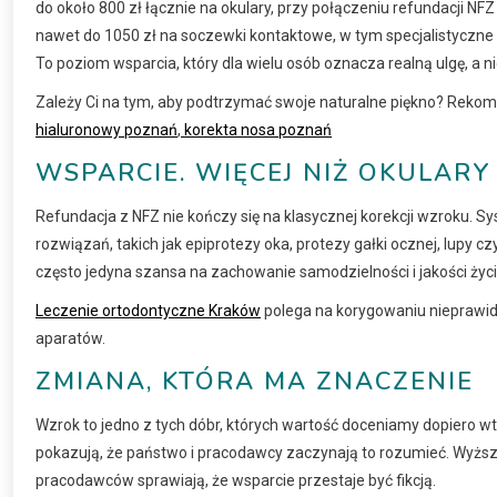
do około 800 zł łącznie na okulary, przy połączeniu refundacji NF
nawet do 1050 zł na soczewki kontaktowe, w tym specjalistyczne 
To poziom wsparcia, który dla wielu osób oznacza realną ulgę, a n
Zależy Ci na tym, aby podtrzymać swoje naturalne piękno? Reko
hialuronowy poznań
,
korekta nosa poznań
WSPARCIE. WIĘCEJ NIŻ OKULARY
Refundacja z NFZ nie kończy się na klasycznej korekcji wzroku.
rozwiązań, takich jak epiprotezy oka, protezy gałki ocznej, lupy
często jedyna szansa na zachowanie samodzielności i jakości życi
Leczenie ortodontyczne Kraków
polega na korygowaniu nieprawid
aparatów.
ZMIANA, KTÓRA MA ZNACZENIE
Wzrok to jedno z tych dóbr, których wartość doceniamy dopiero 
pokazują, że państwo i pracodawcy zaczynają to rozumieć. Wyższe
pracodawców sprawiają, że wsparcie przestaje być fikcją.