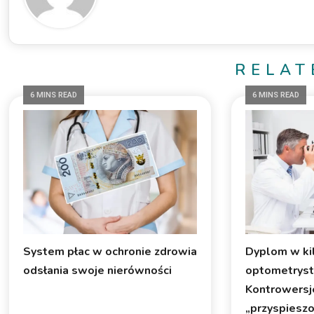
RELAT
6 MINS READ
6 MINS READ
System płac w ochronie zdrowia
Dyplom w ki
odsłania swoje nierówności
optometrysty
Kontrowersj
„przyspiesz