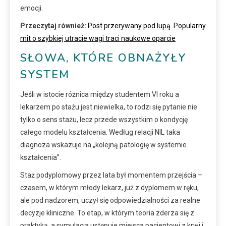
emocji.
Przeczytaj również:
Post przerywany pod lupą. Popularny
mit o szybkiej utracie wagi traci naukowe oparcie
SŁOWA, KTÓRE OBNAŻYŁY
SYSTEM
Jeśli w istocie różnica między studentem VI roku a
lekarzem po stażu jest niewielka, to rodzi się pytanie nie
tylko o sens stażu, lecz przede wszystkim o kondycję
całego modelu kształcenia. Według relacji NIL taka
diagnoza wskazuje na „kolejną patologię w systemie
kształcenia”.
Staż podyplomowy przez lata był momentem przejścia –
czasem, w którym młody lekarz, już z dyplomem w ręku,
ale pod nadzorem, uczył się odpowiedzialności za realne
decyzje kliniczne. To etap, w którym teoria zderza się z
praktyką, a symulacja ustępuje miejsca pacjentowi z krwi i