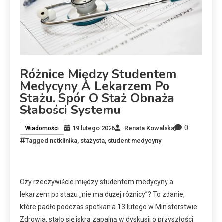
Różnice Między Studentem
Medycyny A Lekarzem Po
Stażu. Spór O Staż Obnaża
Słabości Systemu
0
19 lutego 2026
Renata Kowalska
Wiadomości
Tagged
netklinika
,
stażysta
,
student medycyny
Czy rzeczywiście między studentem medycyny a
lekarzem po stażu „nie ma dużej różnicy”? To zdanie,
które padło podczas spotkania 13 lutego w Ministerstwie
Zdrowia, stało się iskrą zapalną w dyskusji o przyszłości