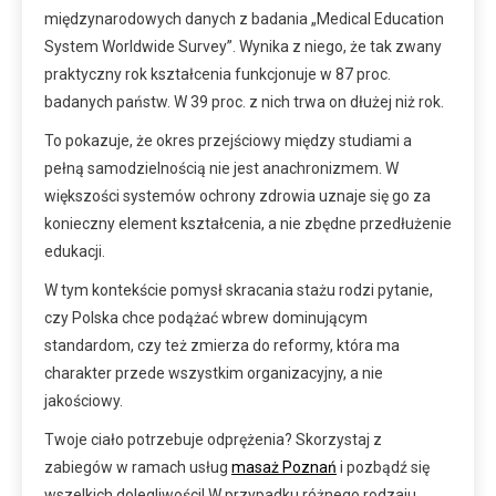
międzynarodowych danych z badania „Medical Education
System Worldwide Survey”. Wynika z niego, że tak zwany
praktyczny rok kształcenia funkcjonuje w 87 proc.
badanych państw. W 39 proc. z nich trwa on dłużej niż rok.
To pokazuje, że okres przejściowy między studiami a
pełną samodzielnością nie jest anachronizmem. W
większości systemów ochrony zdrowia uznaje się go za
konieczny element kształcenia, a nie zbędne przedłużenie
edukacji.
W tym kontekście pomysł skracania stażu rodzi pytanie,
czy Polska chce podążać wbrew dominującym
standardom, czy też zmierza do reformy, która ma
charakter przede wszystkim organizacyjny, a nie
jakościowy.
Twoje ciało potrzebuje odprężenia? Skorzystaj z
zabiegów w ramach usług
masaż Poznań
i pozbądź się
wszelkich dolegliwości! W przypadku różnego rodzaju