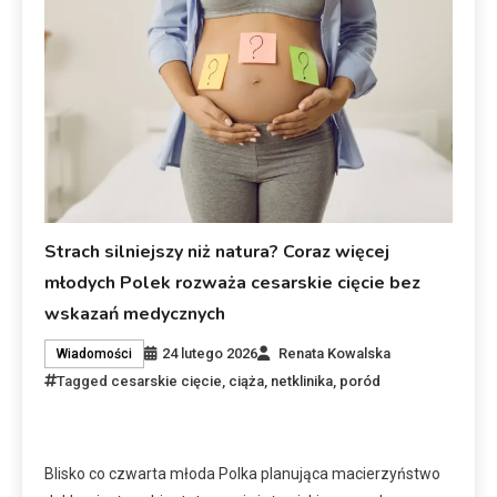
Strach silniejszy niż natura? Coraz więcej
młodych Polek rozważa cesarskie cięcie bez
wskazań medycznych
24 lutego 2026
Renata Kowalska
Wiadomości
Tagged
cesarskie cięcie
,
ciąża
,
netklinika
,
poród
Blisko co czwarta młoda Polka planująca macierzyństwo