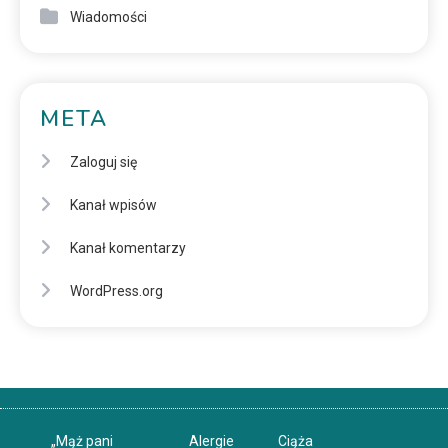
Wiadomości
META
Zaloguj się
Kanał wpisów
Kanał komentarzy
WordPress.org
„Mąż pani
Alergie
Ciąża