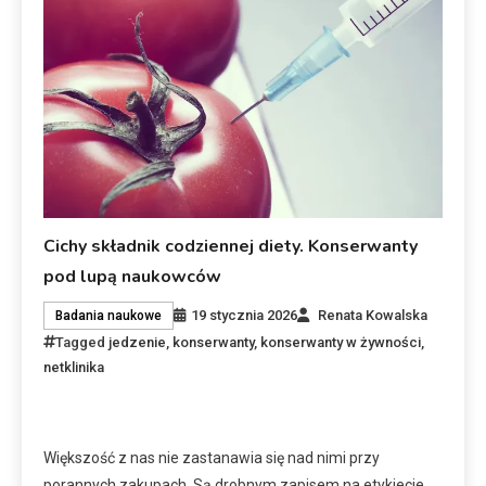
Cichy składnik codziennej diety. Konserwanty
pod lupą naukowców
19 stycznia 2026
Renata Kowalska
Badania naukowe
Tagged
jedzenie
,
konserwanty
,
konserwanty w żywności
,
netklinika
Większość z nas nie zastanawia się nad nimi przy
porannych zakupach. Są drobnym zapisem na etykiecie,