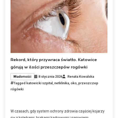
Rekord, który przywraca światło. Katowice
górują w ilości przeszczepów rogówki
8 stycznia 2026
Renata Kowalska
Wiadomości
Tagged
katowicki szpital
,
netklinika
,
oko
,
przeszczep
rógówki
W czasach, gdy system ochrony zdrowia częściej kojarzy
się z kolejkami, brakami kadrowymi i napięciem