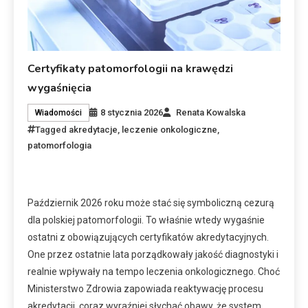
Certyfikaty patomorfologii na krawędzi
wygaśnięcia
8 stycznia 2026
Renata Kowalska
Wiadomości
Tagged
akredytacje
,
leczenie onkologiczne
,
patomorfologia
Październik 2026 roku może stać się symboliczną cezurą
dla polskiej patomorfologii. To właśnie wtedy wygaśnie
ostatni z obowiązujących certyfikatów akredytacyjnych.
One przez ostatnie lata porządkowały jakość diagnostyki i
realnie wpływały na tempo leczenia onkologicznego. Choć
Ministerstwo Zdrowia zapowiada reaktywację procesu
akredytacji, coraz wyraźniej słychać obawy, że system