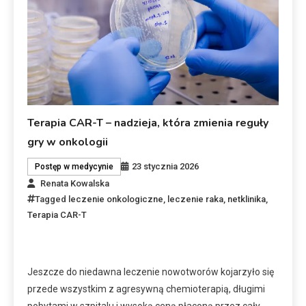
Terapia CAR-T – nadzieja, która zmienia reguły
gry w onkologii
23 stycznia 2026
Postęp w medycynie
Renata Kowalska
Tagged
leczenie onkologiczne
,
leczenie raka
,
netklinika
,
Terapia CAR-T
Jeszcze do niedawna leczenie nowotworów kojarzyło się
przede wszystkim z agresywną chemioterapią, długimi
pobytami w szpitalu i wysoką ceną płaconą przez cały