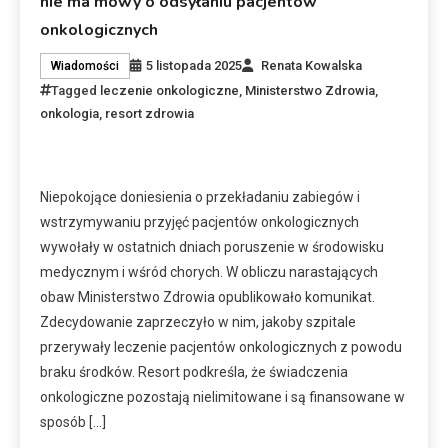
nie ma mowy o odsyłaniu pacjentów
onkologicznych
5 listopada 2025
Renata Kowalska
Wiadomości
Tagged
leczenie onkologiczne
,
Ministerstwo Zdrowia
,
onkologia
,
resort zdrowia
Niepokojące doniesienia o przekładaniu zabiegów i
wstrzymywaniu przyjęć pacjentów onkologicznych
wywołały w ostatnich dniach poruszenie w środowisku
medycznym i wśród chorych. W obliczu narastających
obaw Ministerstwo Zdrowia opublikowało komunikat.
Zdecydowanie zaprzeczyło w nim, jakoby szpitale
przerywały leczenie pacjentów onkologicznych z powodu
braku środków. Resort podkreśla, że świadczenia
onkologiczne pozostają nielimitowane i są finansowane w
sposób […]