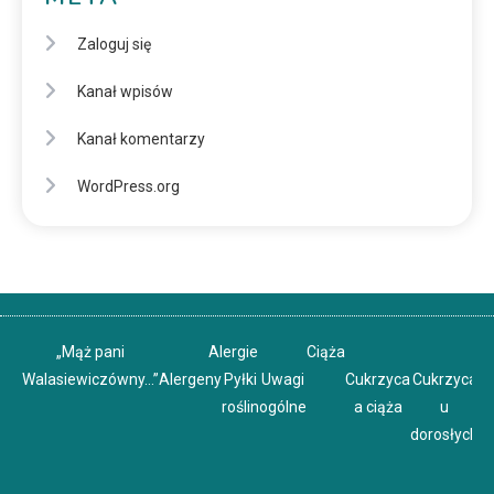
Zaloguj się
Kanał wpisów
Kanał komentarzy
WordPress.org
„Mąż pani
Alergie
Ciąża
Walasiewiczówny…”
Alergeny
Pyłki
Uwagi
Cukrzyca
Cukrzyca
C
roślin
ogólne
a ciąża
u
u
dorosłych