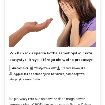
W 2025 roku spadła liczba samobójstw. Cisza
statystyk i krzyk, którego nie wolno przeoczyć
29 stycznia 2026
Renata Kowalska
Wiadomości
Tagged
liczba samobójstw
,
netklinika
,
samobójstwo
,
statystyki samobójstw
Na pierwszy rzut oka najnowsze dane mogą dawać
ostrożną ulgę. W 2025 roku liczba samobójstw w Polsce