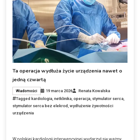
Ta operacja wydłuża życie urządzenia nawet o
jedną czwartą
19 marca 2026
Renata Kowalska
Wiadomości
Tagged
kardiologia
,
netklinika
,
operacja
,
stymulator serca
,
stymulator serca bez elekrod
,
wydłużenie żywotności
urządzenia
W polskiej kardiologii interwencyjnej wydarzył się ważny