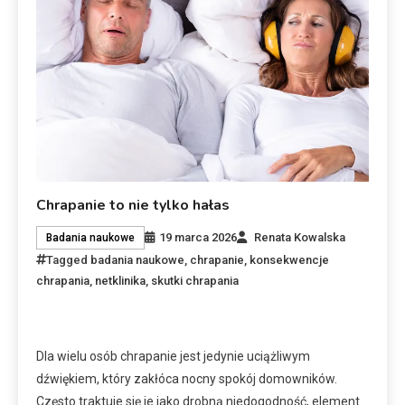
Chrapanie to nie tylko hałas
19 marca 2026
Renata Kowalska
Badania naukowe
Tagged
badania naukowe
,
chrapanie
,
konsekwencje
chrapania
,
netklinika
,
skutki chrapania
Dla wielu osób chrapanie jest jedynie uciążliwym
dźwiękiem, który zakłóca nocny spokój domowników.
Często traktuje się je jako drobną niedogodność, element