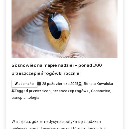
Sosnowiec na mapie nadziei – ponad 300
przeszczepień rogówki rocznie
28 października 2025
Renata Kowalska
Wiadomości
Tagged
przeszczep
,
przeszczep rogówki
,
Sosnowiec
,
transplantologia
W miejscu, gdzie medycyna spotyka się z ludzkim
poświęceniem, dzieją się rzeczy, które trudno ująć w