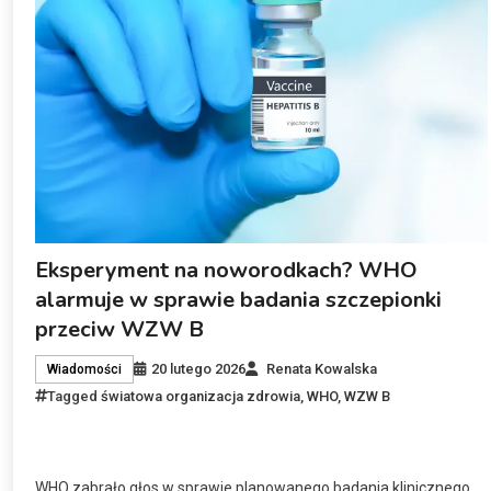
Eksperyment na noworodkach? WHO
alarmuje w sprawie badania szczepionki
przeciw WZW B
20 lutego 2026
Renata Kowalska
Wiadomości
Tagged
światowa organizacja zdrowia
,
WHO
,
WZW B
WHO zabrało głos w sprawie planowanego badania klinicznego