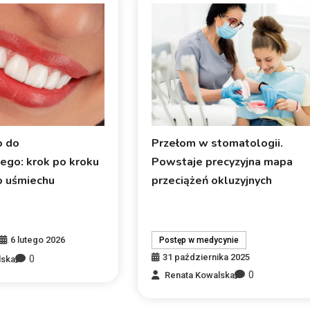
o do
Przełom w stomatologii.
ego: krok po kroku
Powstaje precyzyjna mapa
o uśmiechu
przeciążeń okluzyjnych
6 lutego 2026
Postęp w medycynie
31 października 2025
0
lska
0
Renata Kowalska