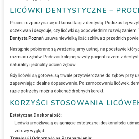
LICÓWKI DENTYSTYCZNE – PRO
Proces rozpoczyna się od konsultacji z dentystą. Podczas tej wiz
oczekiwań i decyduje, czy licówki są odpowiednim rozwiązaniem.
Dentysta Poznań
usuwa niewielką ilość szkliwa z przednich powie
Następnie pobierane są wrażenia jamy ustnej, na podstawie który
rozmiaru zębów. Podczas kolejnej wizyty pacjent razem z dentys
naturalny i jednolity odcień zębów.
Gdy licówki są gotowe, są trwale przytwierdzane do zębów przy uży
zapewniając idealne dopasowanie. Po zamocowaniu licówek, denty
razie potrzeby można dokonać drobnych korekt.
KORZYŚCI STOSOWANIA LICÓWE
Estetyczna Doskonałość:
Licówki umożliwiają osiągnięcie estetycznej doskonałości uśmiec
zdrowy wygląd.
Trwałość i Odporność na Przebarwienia: