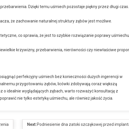
a przebarwienia. Dzięki temu uśmiech pozostaje piękny przez długi czas.
acza, że zachowanie naturalnej struktury zębów jest możliwe.
tetyczne, co sprawia, że jest to szybkie rozwiązanie poprawy uśmiechu
niewielkie krzywizny, przebarwienia, nierówności czy niewłaściwe propor
osiągnąć perfekcyjny uśmiech bez konieczności dużych ingerencji w
inimalnemu przygotowaniu zębów, licówki zdobywają coraz większą
z o idealnie wyglądających zębach, warto rozważyć konsultację z
oprawić nie tylko estetykę uśmiechu, ale również jakość życia.
zenia
Next:
Podniesienie dna zatoki szczękowej przed implant