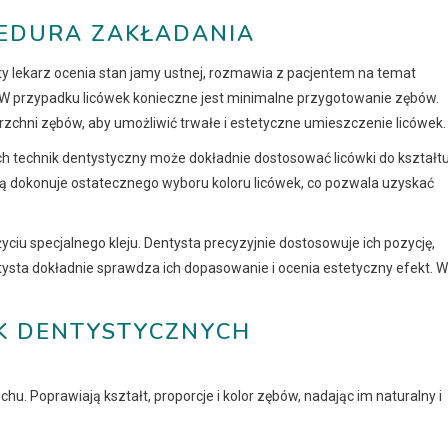
CEDURA ZAKŁADANIA
yty lekarz ocenia stan jamy ustnej, rozmawia z pacjentem na temat
 W przypadku licówek konieczne jest minimalne przygotowanie zębów.
rzchni zębów, aby umożliwić trwałe i estetyczne umieszczenie licówek.
ch technik dentystyczny może dokładnie dostosować licówki do kształtu
tą dokonuje ostatecznego wyboru koloru licówek, co pozwala uzyskać
ciu specjalnego kleju. Dentysta precyzyjnie dostosowuje ich pozycję,
sta dokładnie sprawdza ich dopasowanie i ocenia estetyczny efekt. W
K DENTYSTYCZNYCH
hu. Poprawiają kształt, proporcje i kolor zębów, nadając im naturalny i