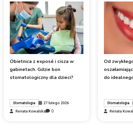
Obietnica z exposé i cisza w
Od zwykłeg
gabinetach. Gdzie bon
oszałamiając
stomatologiczny dla dzieci?
do idealneg
27 lutego 2026
Stomatologia
Stomatologia
0
Renata Kowalska
Renata Kowa