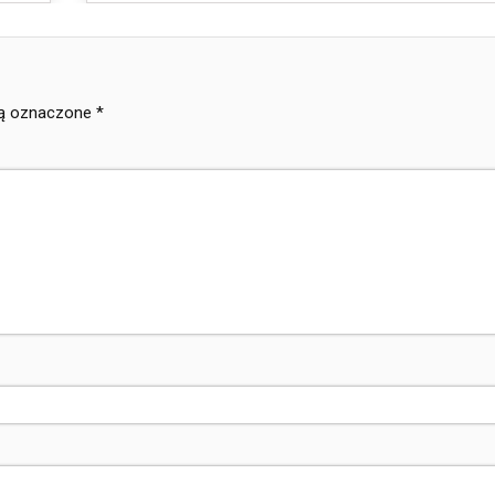
ą oznaczone
*