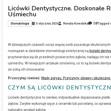
Licówki Dentystyczne. Doskonałe R
Uśmiechu
0
5 stycznia 2024
Renata Kowalska
Tagged
Stomatologia
W dzisiejszych czasach coraz więcej osób poszukuje skutecznyc
rozwiązań w dziedzinie stomatologii estetycznej są
licówki denty
przytwierdza się do przednich powierzchni zębów, nadając im nie t
uśmiechu. W niniejszym artykule omówimy, co to są licówki dentyst
ze sobą ich stosowanie.
Przeczytaj również:
Wady zgryzu. Przyczyny, objawy i skuteczne
CZYM SĄ LICÓWKI DENTYSTYCZN
Licówki dentystyczne to cienkie, indywidualnie dopasowane płatki
zębów. Zwykle wykonuje się je z ceramiki lub porcelany, co sprawi
naturalny wygląd zębów.